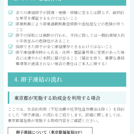
全ての凍結卵子が回復・受精・移植に至るとは限らず、最終的
な挙児を保証するものではないこと
卵巣刺激により卵巣過剰刺激症候群や血栓症などの危険が伴う
こと
卵子の採取には麻酔が行われ、手技に際しては一般的産婦人科
小手術並みの危険性があること
採卵できた卵子が全て凍結保存できるわけではないこと
卵子凍結保存時から氏名・住所・電話番号等に変更があった場
合には速やかに本院に届け出ること（届出を怠り、重要な連絡
事項等が通達されない場合の責任はご本人に帰する）
4. 卵子凍結の流れ
東京都が実施する助成金を利用する場合
ここでは、社会的利用（不妊治療や妊孕性温存療法は除く）を目的
とした「卵子凍結」の流れをご紹介します。詳細に関しましては、
東京都福祉局が実施する助成内容をご確認ください。
卵子凍結について（東京都福祉局HP）