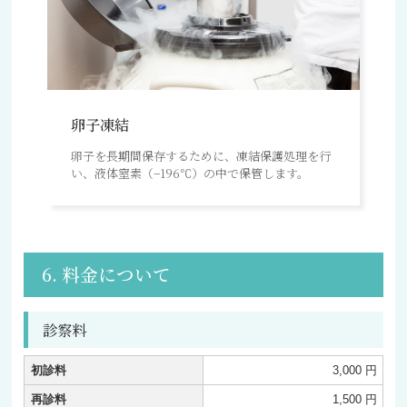
卵子凍結
卵子を長期間保存するために、凍結保護処理を行
い、液体窒素（−196℃）の中で保管します。
6. 料金について
診察料
初診料
3,000 円
再診料
1,500 円