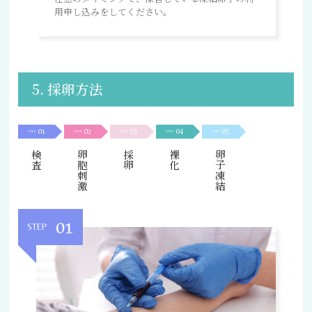
用申し込みをしてください。
5. 採卵方法
01
02
03
04
05
STEP
STEP
STEP
STEP
STEP
検査
卵胞刺激
採卵
裸化
卵子凍結
01
STEP