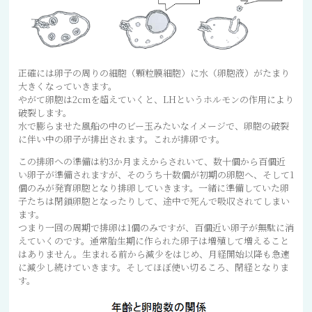
正確には卵子の周りの細胞（顆粒膜細胞）に水（卵胞液）がたまり
大きくなっていきます。
やがて卵胞は2cmを超えていくと、LHというホルモンの作用により
破裂します。
水で膨らませた風船の中のビー玉みたいなイメージで、卵胞の破裂
に伴い中の卵子が排出されます。これが排卵です。
この排卵への準備は約3か月まえからされいて、数十個から百個近
い卵子が準備されますが、そのうち十数個が初期の卵胞へ、そして1
個のみが発育卵胞となり排卵していきます。一緒に準備していた卵
子たちは閉鎖卵胞となったりして、途中で死んで吸収されてしまい
ます。
つまり一回の周期で排卵は1個のみですが、百個近い卵子が無駄に消
えていくのです。通常胎生期に作られた卵子は増殖して増えること
はありません。生まれる前から減少をはじめ、月経開始以降も急速
に減少し続けていきます。そしてほぼ使い切るころ、閉経となりま
す。