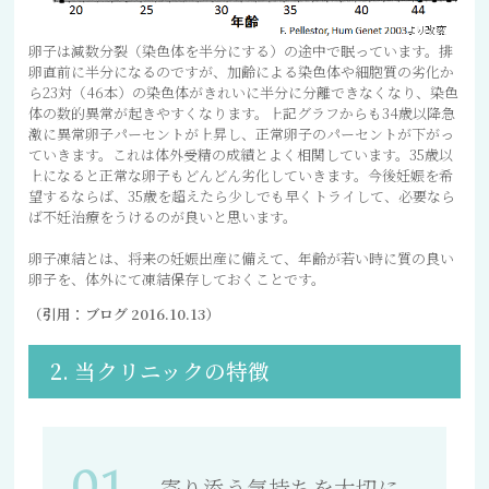
卵子は減数分裂（染色体を半分にする）の途中で眠っています。排
卵直前に半分になるのですが、加齢による染色体や細胞質の劣化か
ら23対（46本）の染色体がきれいに半分に分離できなくなり、染色
体の数的異常が起きやすくなります。上記グラフからも34歳以降急
激に異常卵子パーセントが上昇し、正常卵子のパーセントが下がっ
ていきます。これは体外受精の成績とよく相関しています。35歳以
上になると正常な卵子もどんどん劣化していきます。今後妊娠を希
望するならば、35歳を超えたら少しでも早くトライして、必要なら
ば不妊治療をうけるのが良いと思います。
卵子凍結とは、将来の妊娠出産に備えて、年齢が若い時に質の良い
卵子を、体外にて凍結保存しておくことです。
（引用：ブログ 2016.10.13）
2. 当クリニックの特徴
01
寄り添う気持ちを大切に