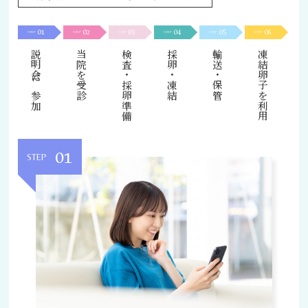
01
02
03
04
05
06
STEP
STEP
STEP
STEP
STEP
STEP
説明会に参加
当院を受診
検査・採卵準備
採卵・凍結
輸送・保管
凍結卵子を利用
01
STEP