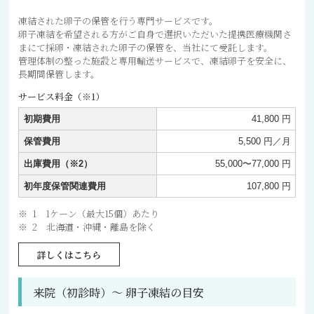
凍結された卵子の保管を行う専門サービスです。
卵子凍結を希望される方がご自身で選択いただいた提携医療機関さ
まにて採卵・凍結された卵子の保管を、当社にて受託します。
管理体制の整った施設と専用輸送サービスで、凍結卵子を安全に、
長期間保管します。
サービス料金（※1）
初期費用
41,800 円
保管費用
5,500 円／月
出庫費用（※2）
55,000〜77,000 円
初年度保管関連費用
107,800 円
1 1ケーン（最大15個）あたり
2 北海道・沖縄・離島を除く
詳しくはこちら
来院（初診時）〜 卵子凍結の目安