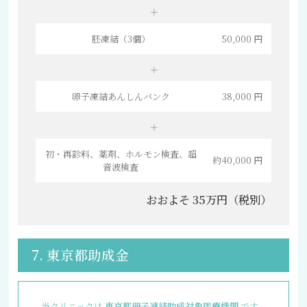
胚凍結（3個）
50,000 円
卵子凍結あんしんバンク
38,000 円
初・再診料、薬剤、ホルモン検査、超
約40,000 円
音波検査
おおよそ 35万円（税別）
7. 東京都助成金
当クリニックは
東京都卵子凍結助成対象医療機関
です。