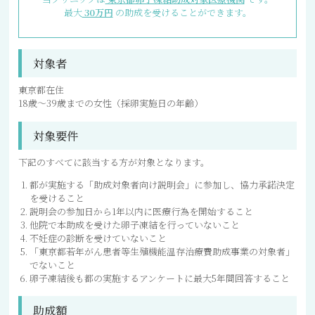
最大
30万円
の助成を受けることができます。
対象者
東京都在住
18歳〜39歳までの女性（採卵実施日の年齢）
対象要件
下記のすべてに該当する方が対象となります。
都が実施する「助成対象者向け説明会」に参加し、協力承諾決定
を受けること
説明会の参加日から1年以内に医療行為を開始すること
他院で本助成を受けた卵子凍結を行っていないこと
不妊症の診断を受けていないこと
「東京都若年がん患者等生殖機能温存治療費助成事業の対象者」
でないこと
卵子凍結後も都の実施するアンケートに最大5年間回答すること
助成額