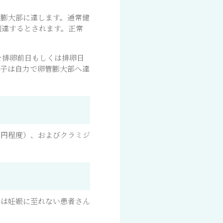
管膨大部に達します。通常健
到達するとされます。正常
れを排卵前日もしくは排卵日
精子は自力で卵管膨大部へ達
0円程度）、およびクラミジ
では妊娠に至れない患者さん