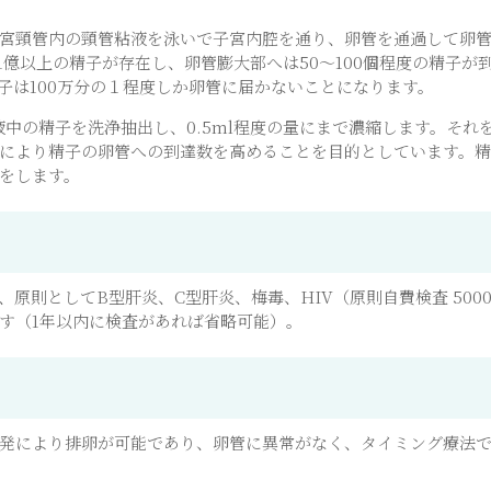
宮頸管内の頸管粘液を泳いで子宮内腔を通り、卵管を通過して卵
り1億以上の精子が存在し、卵管膨大部へは50～100個程度の精子が
精子は100万分の１程度しか卵管に届かないことになります。
精液中の精子を洗浄抽出し、0.5ml程度の量にまで濃縮します。そ
により精子の卵管への到達数を高めることを目的としています。
をします。
、原則としてB型肝炎、C型肝炎、梅毒、HIV（原則自費検査 500
す（1年以内に検査があれば省略可能）。
発により排卵が可能であり、卵管に異常がなく、タイミング療法