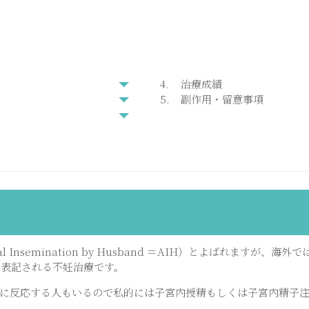
治療成績
副作用・留意事項
al Insemination by Husband ＝AIH）とよばれますが、海外で
UI）と表記される不妊治療です。
に反応する人もいるので私的には子宮内授精もしくは子宮内精子注入