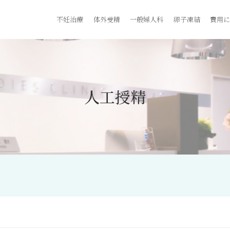
不妊治療
体外受精
一般婦人科
卵子凍結
費用に
人工授精