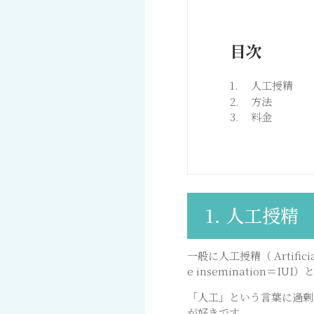
人工授精
方法
料金
1. 人工授精
一般に人工授精（ Artifici
e insemination＝I
「人工」という言葉に過剰
が好きです。