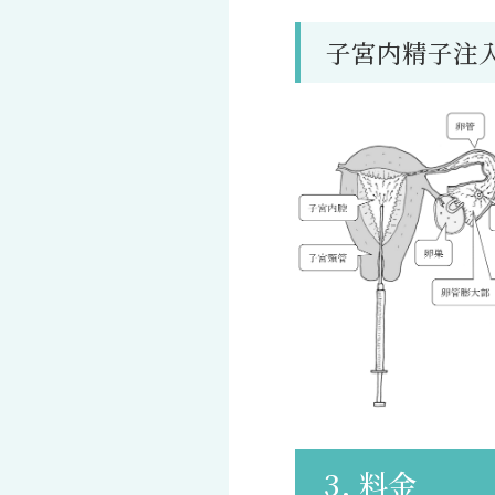
子宮内精子注
3. 料金