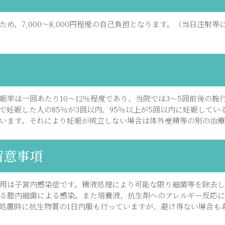
め、7,000～8,000円程度の自己負担となります。（当日注射
娠率は一回あたり10～12％程度であり、当院では3～5回前後の施
で妊娠した人の85％が3回以内、95％以上が5回以内に妊娠してい
います。それにより妊娠が成立しない場合は体外受精等の別の治療
留意事項
用は子宮内感染症です。精液処理により可能な限り細菌等を除去
る腟内細菌による感染。また培養液、抗生剤へのアレルギー反応
処置時に抗生物質の1日内服も行っていますが、避け得ない場合も