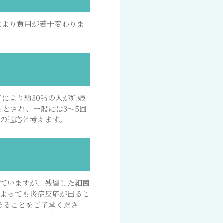
等により費用が若干変わりま
行により約30％の人が妊娠
るとされ、一般には3～5回
の適応と考えます。
していますが、残留した細菌
によっても炎症反応が出るこ
あることをご了承くださ