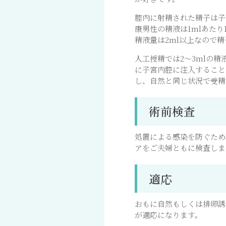
腟内に射精された精子は子
康男性の精液は1mlあた
精液量は2ml以上なので
人工授精では2～3mlの
に子宮内腔に注入すること
し、自然と同じ状況で受精
術前検査
処置による感染を防ぐため
アをご夫婦ともに検査しま
適応
おもに自然もしくは排卵誘
が適応になります。