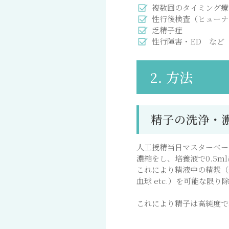
複数回のタイミング療
性行後検査（ヒューナ
乏精子症
性行障害・ED など
2. 方法
精子の洗浄・
人工授精当日マスターベー
濃縮をし、培養液で0.5m
これにより精液中の精漿（
血球 etc.）を可能な限り
これにより精子は高純度で