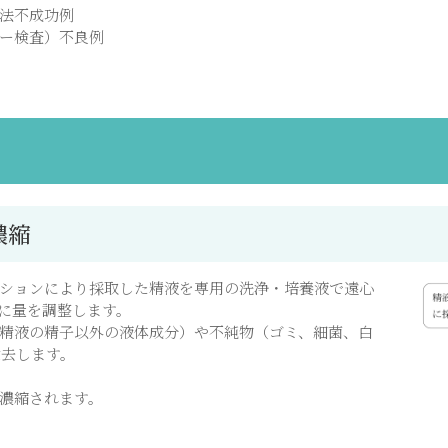
法不成功例
ー検査）不良例
濃縮
ションにより採取した精液を専用の洗浄・培養液で遠心
lに量を調整します。
精液の精子以外の液体成分）や不純物（ゴミ、細菌、白
除去します。
濃縮されます。