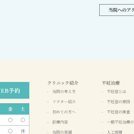
当院へのア
クリニック紹介
不妊治療
EB予約
当院の考え方
不妊症とは
ドクター紹介
不妊症の原因
金
土
初めての方へ
不妊症の検査
○
○
診療内容
一般不妊治療の
○
休
当院の実績
人工授精