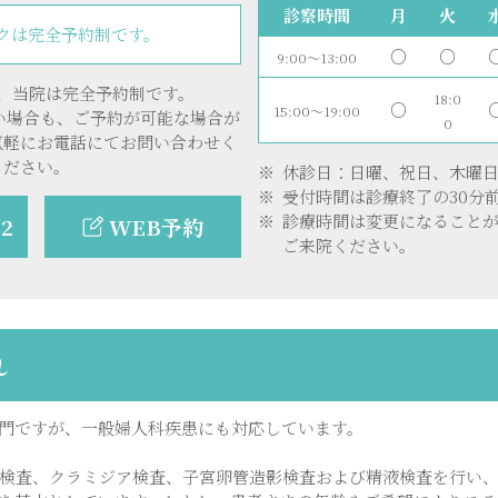
診察時間
月
火
クは完全予約制です。
○
○
9:00〜13:00
、当院は完全予約制です。
18:0
○
15:00〜19:00
い場合も、ご予約が可能な場合が
0
気軽にお電話にてお問い合わせく
ださい。
休診日：日曜、祝日、木曜日
受付時間は診療終了の30分
診療時間は変更になること
62
WEB予約
ご来院ください。
れ
門ですが、一般婦人科疾患にも対応しています。
検査、クラミジア検査、子宮卵管造影検査および精液検査を行い