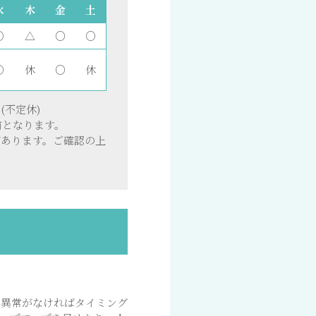
水
木
金
土
○
△
○
○
○
休
○
休
(不定休)
前となります。
があります。ご確認の上
、異常がなければタイミング