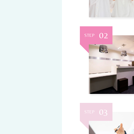
02
STEP
03
STEP