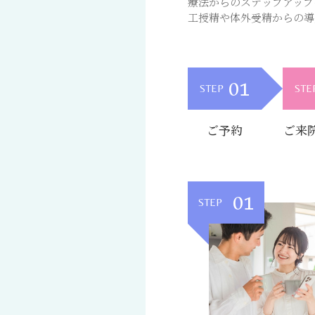
療法からのステップアップ
工授精や体外受精からの導
01
STEP
STE
ご予約
ご来
01
STEP