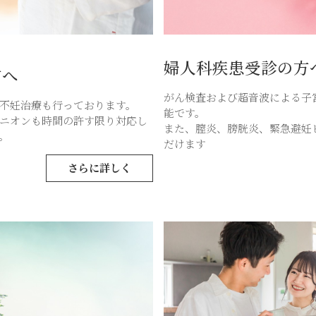
婦人科疾患受診の方
方へ
がん検査および超音波による子
不妊治療も行っております。
能です。
ニオンも時間の許す限り対応し
また、膣炎、膀胱炎、緊急避妊
。
だけます
さらに詳しく