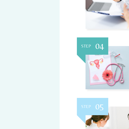
04
STEP
05
STEP