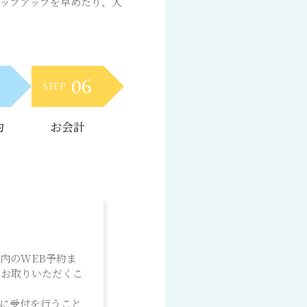
ップアップを早めたり、人
06
STEP
約
お会計
内のWEB予約ま
をお取りいただくこ
に受付を行うこと