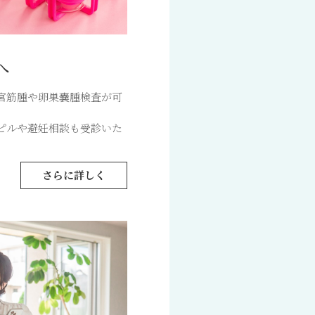
へ
宮筋腫や卵巣嚢腫検査が可
ピルや避妊相談も受診いた
さらに詳しく