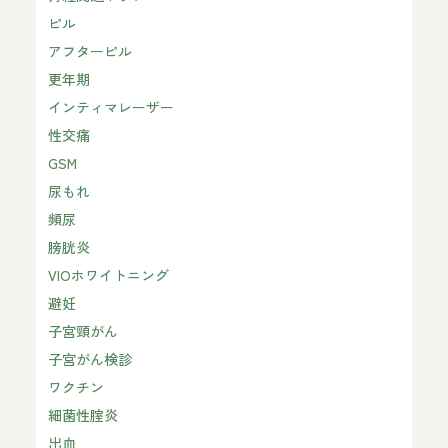
ピル
アフターピル
更年期
インティマレーザー
性交痛
GSM
尿もれ
頻尿
膀胱炎
VIOホワイトニング
避妊
子宮頸がん
子宮がん検診
ワクチン
細菌性腟炎
出血