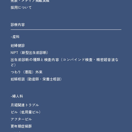
発表・メディア掲載実績
採用について
診療内容
-産科
妊婦健診
NIPT（新型出生前診断）
出生前診断の種類と検査内容（コンバインド検査・精密超音波な
ど）
つわり（悪阻）外来
妊娠相談
（助産師・栄養士相談）
-婦人科
月経関連トラブル
ピル（低用量ピル）
アフターピル
更年期症候群