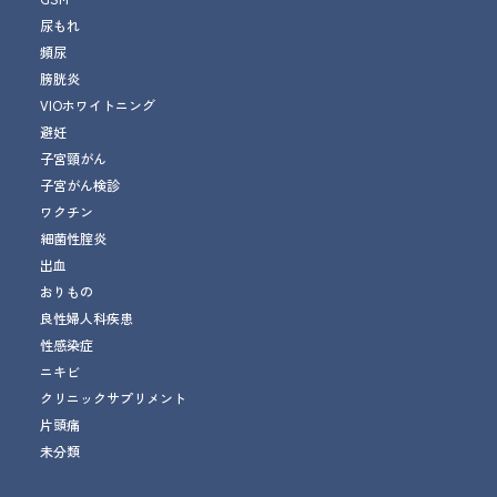
尿もれ
頻尿
膀胱炎
VIOホワイトニング
避妊
子宮頸がん
子宮がん検診
ワクチン
細菌性腟炎
出血
おりもの
良性婦人科疾患
性感染症
ニキビ
クリニックサプリメント
片頭痛
未分類