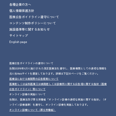
各種企業の方へ
個人情報保護方針
医療広告ガイドライン遵守について
コンテンツ制作ポリシーについて
施設基準等に関するお知らせ
サイトマップ
English page
医療広告ガイドラインの遵守について
当院は2018年6⽉に施⾏された改正医療法を遵守し、医療機関としての適切な情報を
元に当Webサイトを運営しております。詳細は下記のページをご覧ください。
医療法における病院等の広告規制について
医業若しくは⻭科医業⼜は病院若しくは診療所に関する広告塔に関する指針（医療
広告ガイドライン）等について
オンライン診療の実施について
当院は、医療法及び厚⽣労働省「オンライン診療の適切な実施に関する指針」（オ
ンライン診療基準）を遵守し、オンライン診療を実施しております。
オンライン診療について（厚⽣労働省）