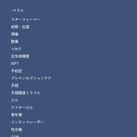
-コラム
スターフォーマー
妊娠・出産
頭痛
腹痛
つわり
出生前検査
NIPT
不妊症
プレコンセプションケア
月経
月経関連トラブル
ピル
アフターピル
更年期
インティマレーザー
性交痛
GSM