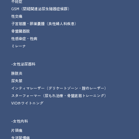
不妊症
GSM
（閉経関連泌尿生殖器症候群）
性交痛
子宮筋腫・卵巣嚢腫
（良性婦人科疾患）
骨盤臓器脱
性感染症・性病
ミレーナ
-女性泌尿器科
膀胱炎
尿失禁
インティマレーザー
（デリケートゾーン・腟のレーザー）
スターフォーマー
（尿もれ治療
・骨盤底筋トレーニング
）
VIOホワイトニング
-女性内科
片頭痛
生活習慣病