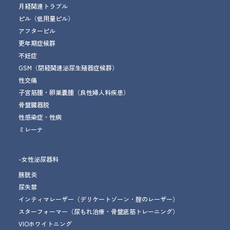
月経関連トラブル
ピル（低用量ピル）
アフターピル
更年期症候群
不妊症
GSM
（閉経関連泌尿生殖器症候群）
性交痛
子宮筋腫・卵巣嚢腫
（良性婦人科疾患）
骨盤臓器脱
性感染症・性病
ミレーナ
-女性泌尿器科
膀胱炎
尿失禁
インティマレーザー
（デリケートゾーン・腟のレーザー）
スターフォーマー
（尿もれ治療
・骨盤底筋トレーニング
）
VIOホワイトニング