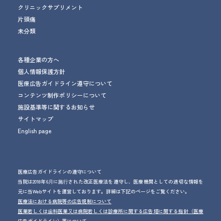
クリニックサプリメント
片頭痛
未分類
各種企業の方へ
個人情報保護方針
医療広告ガイドライン遵守について
コンテンツ制作ポリシーについて
施設基準等に関するお知らせ
サイトマップ
English page
医療広告ガイドラインの遵守について
当院は2018年6⽉に施⾏された改正医療法を遵守し、医療機関としての適切な情報を
元に当Webサイトを運営しております。詳細は下記のページをご覧ください。
医療法における病院等の広告規制について
医業若しくは⻭科医業⼜は病院若しくは診療所に関する広告塔に関する指針（医療
広告ガイドライン）等について