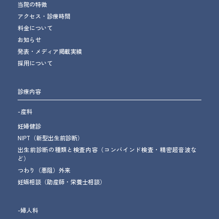
当院の特徴
アクセス・診療時間
料金について
お知らせ
発表・メディア掲載実績
採用について
診療内容
-産科
妊婦健診
NIPT（新型出生前診断）
出生前診断の種類と検査内容（コンバインド検査・精密超音波な
ど）
つわり（悪阻）外来
妊娠相談
（助産師・栄養士相談）
-婦人科