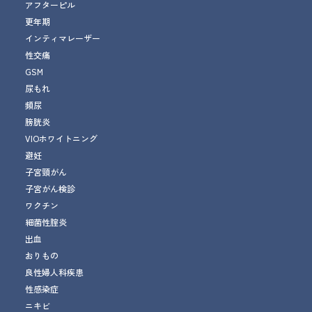
アフターピル
更年期
インティマレーザー
性交痛
GSM
尿もれ
頻尿
膀胱炎
VIOホワイトニング
避妊
子宮頸がん
子宮がん検診
ワクチン
細菌性腟炎
出血
おりもの
良性婦人科疾患
性感染症
ニキビ