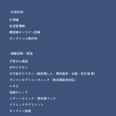
-女性内科
片頭痛
生活習慣病
糖尿病オンライン診療
オンライン心療内科
-健康診断・相談
子宮がん検診
HPVワクチン
その他のワクチン
（麻疹風しん・帯状疱疹・水痘・百日咳 等）
プレコンセプションチェック
（東京都助成対応）
ニキビ
性病チェック
レディースドック・更年期ドック
クリニックサプリメント
オンライン診療