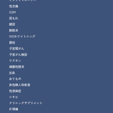
性交痛
GSM
尿もれ
頻尿
膀胱炎
VIOホワイトニング
避妊
子宮頸がん
子宮がん検診
ワクチン
細菌性腟炎
出血
おりもの
良性婦人科疾患
性感染症
ニキビ
クリニックサプリメント
片頭痛