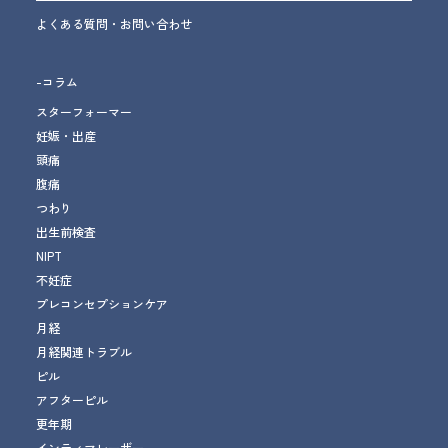
よくある質問・お問い合わせ
-コラム
スターフォーマー
妊娠・出産
頭痛
腹痛
つわり
出生前検査
NIPT
不妊症
プレコンセプションケア
月経
月経関連トラブル
ピル
アフターピル
更年期
インティマレーザー