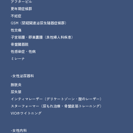
アフターピル
更年期症候群
不妊症
GSM
（閉経関連泌尿生殖器症候群）
性交痛
子宮筋腫・卵巣嚢腫
（良性婦人科疾患）
骨盤臓器脱
性感染症・性病
ミレーナ
-女性泌尿器科
膀胱炎
尿失禁
インティマレーザー
（デリケートゾーン・腟のレーザー）
スターフォーマー
（尿もれ治療
・骨盤底筋トレーニング
）
VIOホワイトニング
-女性内科