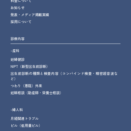
料金について
お知らせ
発表・メディア掲載実績
採用について
診療内容
-産科
妊婦健診
NIPT（新型出生前診断）
出生前診断の種類と検査内容（コンバインド検査・精密超音波な
ど）
つわり（悪阻）外来
妊娠相談
（助産師・栄養士相談）
-婦人科
月経関連トラブル
ピル（低用量ピル）