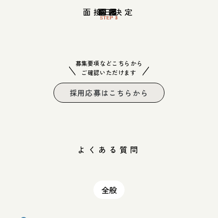
面接日決定
応募
面接
採用
STEP 3
STEP 4
STEP 1
STEP 2
募集要項などこちらから
ご確認いただけます
採用応募はこちらから
よくある質問
全般