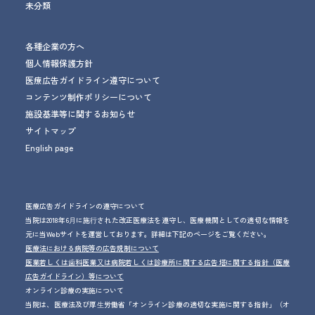
未分類
各種企業の方へ
個人情報保護方針
医療広告ガイドライン遵守について
コンテンツ制作ポリシーについて
施設基準等に関するお知らせ
サイトマップ
English page
医療広告ガイドラインの遵守について
当院は2018年6⽉に施⾏された改正医療法を遵守し、医療機関としての適切な情報を
元に当Webサイトを運営しております。詳細は下記のページをご覧ください。
医療法における病院等の広告規制について
医業若しくは⻭科医業⼜は病院若しくは診療所に関する広告塔に関する指針（医療
広告ガイドライン）等について
オンライン診療の実施について
当院は、医療法及び厚⽣労働省「オンライン診療の適切な実施に関する指針」（オ