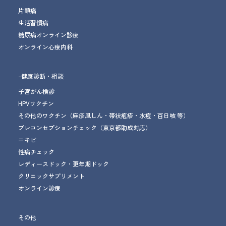
片頭痛
生活習慣病
糖尿病オンライン診療
オンライン心療内科
-健康診断・相談
子宮がん検診
HPVワクチン
その他のワクチン
（麻疹風しん・帯状疱疹・水痘・百日咳 等）
プレコンセプションチェック
（東京都助成対応）
ニキビ
性病チェック
レディースドック・更年期ドック
クリニックサプリメント
オンライン診療
その他