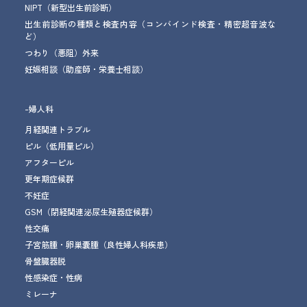
NIPT（新型出生前診断）
出生前診断の種類と検査内容（コンバインド検査・精密超音波な
ど）
つわり（悪阻）外来
妊娠相談
（助産師・栄養士相談）
-婦人科
月経関連トラブル
ピル（低用量ピル）
アフターピル
更年期症候群
不妊症
GSM
（閉経関連泌尿生殖器症候群）
性交痛
子宮筋腫・卵巣嚢腫
（良性婦人科疾患）
骨盤臓器脱
性感染症・性病
ミレーナ