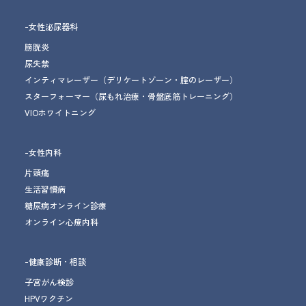
-女性泌尿器科
膀胱炎
尿失禁
インティマレーザー
（デリケートゾーン・腟のレーザー）
スターフォーマー
（尿もれ治療
・骨盤底筋トレーニング
）
VIOホワイトニング
-女性内科
片頭痛
生活習慣病
糖尿病オンライン診療
オンライン心療内科
-健康診断・相談
子宮がん検診
HPVワクチン