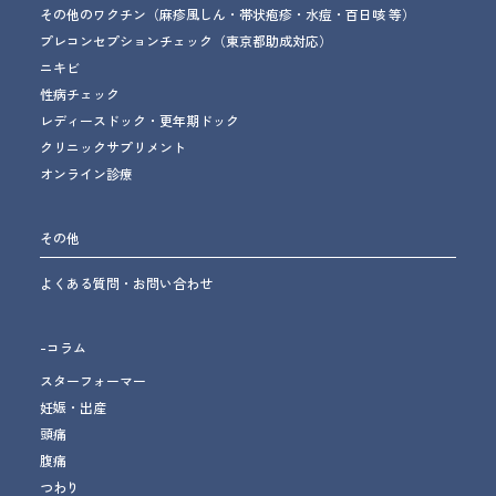
その他のワクチン
（麻疹風しん・帯状疱疹・水痘・百日咳 等）
プレコンセプションチェック
（東京都助成対応）
ニキビ
性病チェック
レディースドック・更年期ドック
クリニックサプリメント
オンライン診療
その他
よくある質問・お問い合わせ
-コラム
スターフォーマー
妊娠・出産
頭痛
腹痛
つわり