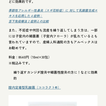
どに効果的です。
季節性アレルギー性鼻炎（スギ花粉症）に 対して乳酸菌生成エ
キスを応用した 4 症例：
舌下免疫療法 2 症例との比較
また、不妊症や何回も流産を繰り返してしまう方は、一部
には子宮内の細菌叢（子宮内フローラ）が乱れているとも
言われていますので、産婦人科通院の方もアルベックスは
お勧めです。
料金：8640円（10ml×30包）
※税込みです。
繰り返すカンジダ腟炎や細菌性腟炎の方に！などに効果
的
腟内定着型乳酸菌（ココラクト®️）