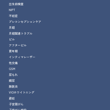
出生前検査
NIPT
不妊症
プレコンセプションケア
月経
月経関連トラブル
ピル
アフターピル
更年期
インティマレーザー
性交痛
GSM
尿もれ
頻尿
膀胱炎
VIOホワイトニング
避妊
子宮頸がん
子宮がん検診