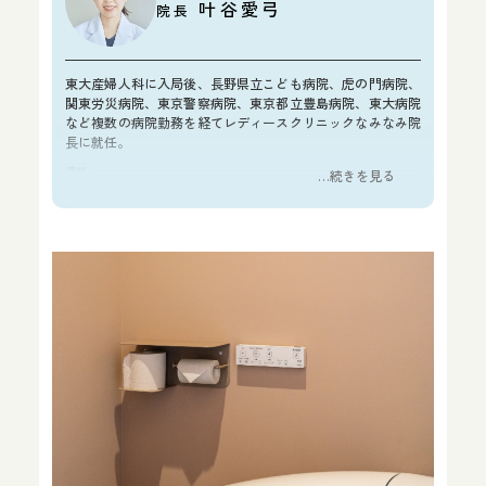
叶谷愛弓
院長
東大産婦人科に入局後、長野県立こども病院、虎の門病院、
関東労災病院、東京警察病院、東京都立豊島病院、東大病院
など複数の病院勤務を経てレディースクリニックなみなみ院
長に就任。
資格
…続きを見る
医学博士
日本産科婦人科学会 産婦人科専門医
FMF認定超音波医
所属学会
日本産科婦人科学会
日本周産期新生児学会
日本女性医学会
人類遺伝学会
日本産科婦人科遺伝診療学会
総監修者について詳しく見る