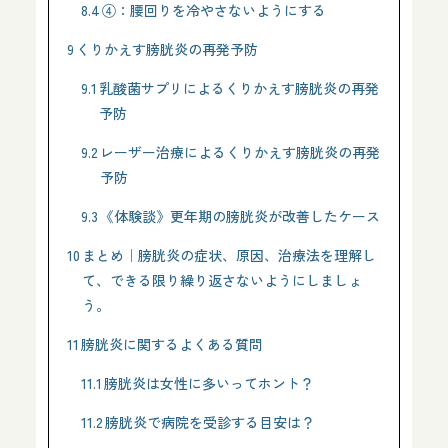
8.4
④：腰回りを冷やさないようにする
9
くりかえす膀胱炎の再発予防
9.1
乳酸菌サプリによるくりかえす膀胱炎の再発
予防
9.2
レーザー治療によるくりかえす膀胱炎の再発
予防
9.3
《体験談》更年期の膀胱炎が改善したケース
10
まとめ｜膀胱炎の症状、原因、治療法を理解し
て、できる限り繰り返さないようにしましょ
う。
11
膀胱炎に関するよくある質問
11.1
膀胱炎は女性に多いってホント？
11.2
膀胱炎で病院を受診する目安は？