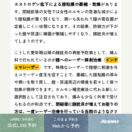
エストロゲン低下による腟粘膜の萎縮・乾燥
がありま
す。閉経前後の女性では女性ホルモンの急激な減少によ
り腟粘膜が薄く弱くなり、潤いも失われて膣の常在菌が
定着しにくい状態になります。その結果、防御力が下が
った腟や尿道に細菌が繁殖しやすくなり、膀胱炎が増え
てしまうのです。
こうした更年期以降の膀胱炎の再発予防策として、婦人
科で行われているのが
腟へのレーザー照射治療
（
インテ
ィマレーザー
）です。特殊なレーザーで腟壁に刺激を与
えコラーゲン産生を促すことで、萎縮した腟粘膜の厚み
や潤いを取り戻し、腟・尿道周辺の環境を若々しく保つ
効果が期待できます。ホルモン補充療法に代わる新しい
選択肢として注目されており、痛みも少なく外来で受け
られるのが利点です。
閉経後に膀胱炎が増えてお困りの
方は、一度レーザー治療を行っている当院のようなクリ
ニックに相談してみることをおすすめします。
レーザ
このまま予約を
24時間ご予約受付
Japanese
English
公式LINE予約
Webから予約
ー治療と乳酸菌サプリの併用で、薬に頼らず膀胱炎を起