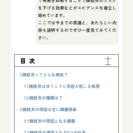
て再発を抑制することで膀胱炎のリスク
を下げる効果などがエビデンスを確立し
始めています。
ここでは今までの常識と、あたらしい内
容も説明するのでぜひ一度見てみてくだ
さい。
目次
1
膀胱炎ってどんな病気？
1.1
膀胱炎はぼうこうに炎症が起こる疾患
1.2
膀胱炎の種類は？
2
膀胱炎の原因は主に細菌感染
2.1
膀胱炎の原因となる細菌
2.2
膀胱炎の原因となる5つの行為