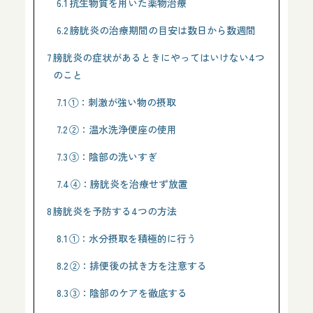
6.1
抗生物質を用いた薬物治療
6.2
膀胱炎の治療期間の目安は数日から数週間
7
膀胱炎の症状があるときにやってはいけない4つ
のこと
7.1
①：刺激が強い物の摂取
7.2
②：温水洗浄便座の使用
7.3
③：陰部の洗いすぎ
7.4
④：膀胱炎を治療せず放置
8
膀胱炎を予防する4つの方法
8.1
①：水分摂取を積極的に行う
8.2
②：排便後の拭き方を注意する
8.3
③：陰部のケアを徹底する