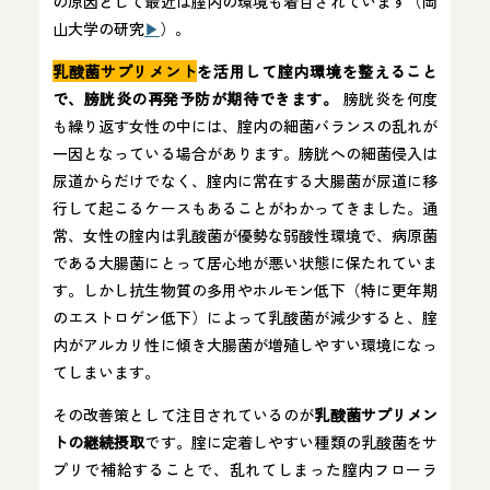
の原因として最近は腟内の環境も着目されています（岡
山大学の研究
▶︎
）。
乳酸菌サプリメント
を活用して腟内環境を整えること
で、膀胱炎の再発予防が期待できます。
膀胱炎を何度
も繰り返す女性の中には、腟内の細菌バランスの乱れが
一因となっている場合があります。膀胱への細菌侵入は
尿道からだけでなく、腟内に常在する大腸菌が尿道に移
行して起こるケースもあることがわかってきました。通
常、女性の腟内は乳酸菌が優勢な弱酸性環境で、病原菌
である大腸菌にとって居心地が悪い状態に保たれていま
す。しかし抗生物質の多用やホルモン低下（特に更年期
のエストロゲン低下）によって乳酸菌が減少すると、腟
内がアルカリ性に傾き大腸菌が増殖しやすい環境になっ
てしまいます。
その改善策として注目されているのが
乳酸菌サプリメン
トの継続摂取
です。腟に定着しやすい種類の乳酸菌をサ
プリで補給することで、乱れてしまった膣内フローラ