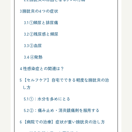
3
膀胱炎の4つの症状
3.1
①頻尿と排尿痛
3.2
②残尿感と頻尿
3.3
③血尿
3.4
④発熱
4
性感染症との関連は？
5
【セルフケア】自宅でできる軽度な膀胱炎の治
し方
5.1
①：水分を多めにとる
5.2
②：痛み止め・消炎鎮痛剤を服用する
6
【病院での治療】症状が重い膀胱炎の治し方