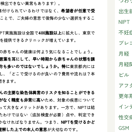
つわ
は検出できない異常もあります）。
総監修者について詳しく見る
出生
義務付けられているわけではなく、
希望者が任意で受
なことで、ご夫婦の意思で後悔の少ない選択をするこ
NIPT
不妊
PT実施施設は全国で
400施設以上
に拡大し​、東京で
を提供できるクリニックが増えています​。
プレ
の赤ちゃんの健康は何より気になることでしょう。
月経
言葉を耳にして、早い時期から赤ちゃんの状態を調
月経
方も多いのではないでしょうか。特に
東京都内には
ピル
在し、「どこで受けるのが良いの？費用や流れは？本
聞きます。
アフ
ゃんの主要な染色体異常のリスクを知ることができる
更年
がなく精度も非常に高い
ため、対象の疾患について
イン
て大きなメリットがあります​。一方で、NIPTは結
たわけではない（追加検査が必要）点や、判定でき
性交
なければなりません​​。つまり、
NIPTを受けるかど
GSM
理解した上での本人の意思
が大切なのです。