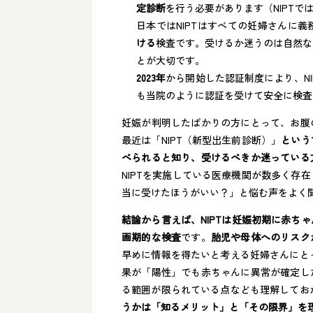
定診断
を行う必要があります（NIPTで
日本ではNIPTはすべての妊婦さんに
ける
検査です​。受けるか迷うのは自然
とが大切です。
2023年
から開始した認証制度により、NI
も当院のように認証を受けて安全に検査
妊娠が判明したばかりの方にとって、お腹
最近は「NIPT（新型出生前診断）」
という
べられると知り、受けるべきか迷っている
NIPTを実施している医療機関が数多く存
当に受けたほうがいい？」と悩む声をよく
結論から言えば、NIPTは妊娠初期に赤ち
画期的な検査
です。
胎児や母体へのリスク
早めに情報を得たいと考える妊婦さんにとっ
果が「陽性」でも赤ちゃんに異常が確定し
る範囲が限られている点なども理解しておか
うかは「知るメリット」と「その限界」を