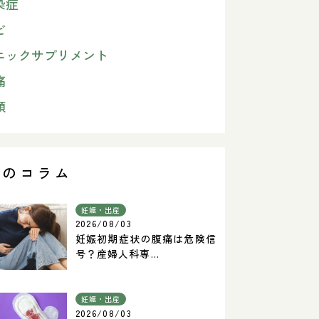
染症
ビ
ニックサプリメント
痛
類
気のコラム
妊娠・出産
2026/08/03
妊娠初期症状の腹痛は危険信
号？産婦人科専...
妊娠・出産
2026/08/03