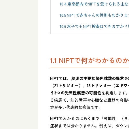
10.4
東京都内でNIPTを受けられる主
10.5
NIPTで赤ちゃんの性別もわかりま
10.6
双子でもNIPT検査はできますか
1.1 NIPTで何がわかるの
NIPTでは、
胎児の主要な染色体数の異常
を
（21トリソミー）
、
18トリソミー（エド
う3つの先天性疾患の可能性
を判定します​
る疾患で、知的障害や心臓など臓器の奇形
方が多い代表的な病気です。
NIPTでわかるのはあくまで「可能性」（
症状までは分かりません​。例えば、ダウ