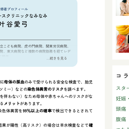
監修者プロフィール
ースクリニックなみなみ
叶谷愛弓
立こども病院、虎の門病院、関東労災病院、
院、東大病院など複数の病院勤務を経てレデ
に就任。
…続きを見る
コ
科専門医
降に母体の採血
のみで受けられる安全な検査で、胎児
スタ
リソミー）などの
染色体異常のリスク
を調べます​。
を伴わない）なため母体や赤ちゃんへのリスクがな
妊娠
る
メリット
があります​。
頭痛
染色体異常を
99％以上の確率
で検出できるとされて
腹痛
結果が陽性（高リスク）の場合は羊水検査などで
確