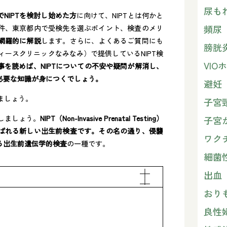
尿も
でNIPTを検討し始めた方
に向けて、NIPTとは何かと
頻尿
件、東京都内で受検先を選ぶポイント、検査のメリ
網羅的に解説
します。さらに、よくあるご質問にも
膀胱
ィースクリニックなみなみ）で提供しているNIPT検
VI
事を読めば、NIPTについての不安や疑問が解消し、
必要な知識が身につくでしょう。
避妊
ましょう。
子宮
いしましょう。
NIPT（Non-Invasive Prenatal Testing）
子宮
ばれる新しい出生前検査です。その名の通り、侵襲
ワク
る出生前遺伝学的検査
の一種です。
細菌
出血
おり
良性