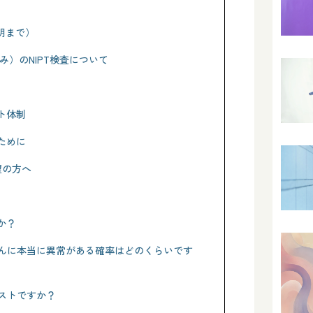
説明まで）
み）のNIPT検査について
ト体制
ために
望の方へ
か？
ゃんに本当に異常がある確率はどのくらいです
ベストですか？