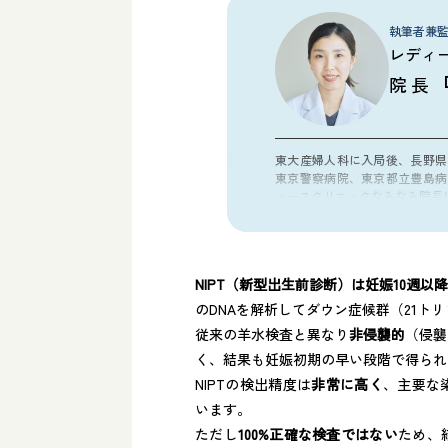
執筆者兼
レディ
院長
東大産婦人科に入局後、長野県
東京警察病院、東京都立豊島病
ィースクリニックなみなみ院長
資格
医学博士
日本産科婦人科学会 産婦人
NIPT（新型出生前診断）は妊娠10週以
FMF認定超音波医
のDNAを解析してダウン症候群（21ト
所属学会
従来の羊水検査と異なり
非侵襲的
（侵襲
日本産科婦人科学会
く、結果も妊娠初期の早い段階で得られ
日本周産期新生児学会
NIPTの検出精度は
非常に高く
、主要な
日本女性医学会
います​。
人類遺伝学会
ただし
100%正確な検査ではない
ため、
日本産科婦人科遺伝診療学会