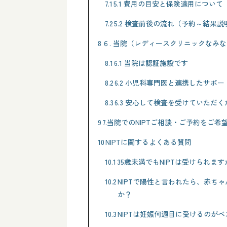
7.1
5.1 費用の目安と保険適用について
7.2
5.2 検査前後の流れ（予約～結果
8
６. 当院（レディースクリニックなみな
8.1
6.1 当院は認証施設です
8.2
6.2 小児科専門医と連携したサポー
8.3
6.3 安心して検査を受けていただく
9
7.当院でのNIPTご相談・ご予約をご希
10
NIPTに関するよくある質問
10.1
35歳未満でもNIPTは受けられます
10.2
NIPTで陽性と言われたら、赤ち
か？
10.3
NIPTは妊娠何週目に受けるのが