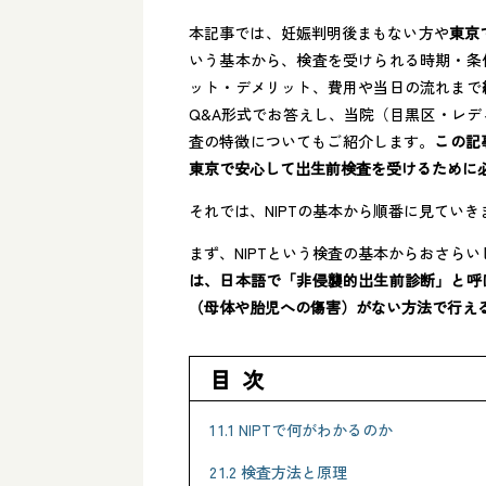
本記事では、妊娠判明後まもない方や
東京
いう基本から、検査を受けられる時期・条
ット・デメリット、費用や当日の流れまで
Q&A形式でお答えし、当院（目黒区・レデ
査の特徴についてもご紹介します。
この記
東京で安心して出生前検査を受けるために
それでは、NIPTの基本から順番に見ていき
まず、NIPTという検査の基本からおさら
は、日本語で「非侵襲的出生前診断」と呼
（母体や胎児への傷害）がない方法で行え
目次
1
1.1 NIPTで何がわかるのか
2
1.2 検査方法と原理