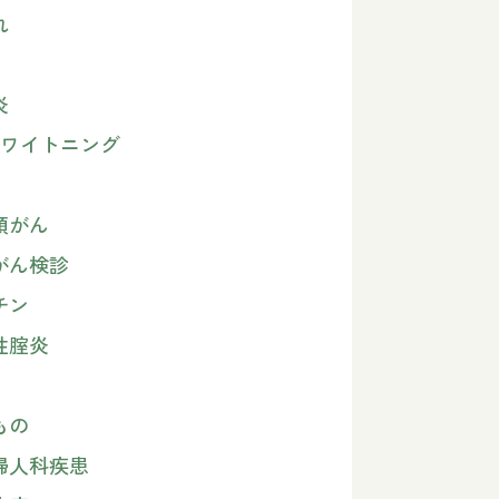
れ
炎
Oホワイトニング
頸がん
がん検診
チン
性腟炎
もの
婦人科疾患