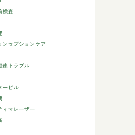
り
前検査
症
コンセプションケア
関連トラブル
ターピル
期
ティマレーザー
痛