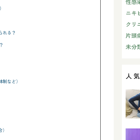
性感
）
ニキ
クリ
けられる？
片頭
？
未分
人
携体制など）
合）