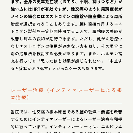
ます。全身の更年期症状（ほてり、不眠、抑うつなど）が
強い方にはHRTが有効ですが、性交痛のように局所症状が
メインの場合にはエストロゲンの膣錠
や
膣座薬
による局所
治療が選択されることもあります。膣に直接作用するエス
トロゲン製剤を一定期間使用することで、膣粘膜の萎縮が
改善し痛みの緩和が期待できます。ただし、乳がん治療中
などエストロゲンの使用が適さない方もおり、その場合は
別の治療法を検討する必要があります。また、ホルモン補
充を行っても「思ったほど効果が感じられない」「中止す
ると症状がぶり返す」といったケースもあります。
レーザー治療（インティマレーザーによる根
本治療）
当院では、性交痛の根本原因である膣の乾燥・萎縮を改善
するために
インティマレーザー
によるレーザー治療を積極
的に行っています。インティマレーザーとは、エルビウム