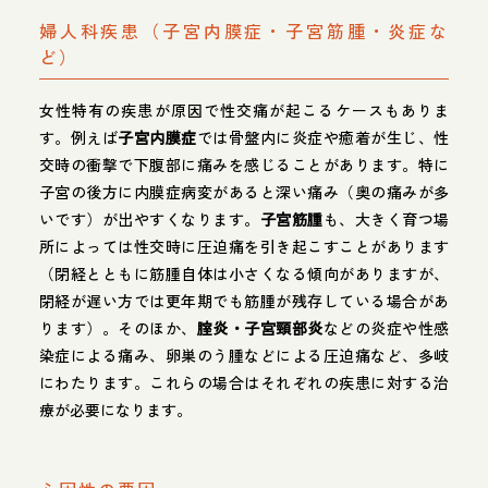
婦人科疾患（子宮内膜症・子宮筋腫・炎症な
ど）
女性特有の疾患が原因で性交痛が起こるケースもありま
す。例えば
子宮内膜症
では骨盤内に炎症や癒着が生じ、性
交時の衝撃で下腹部に痛みを感じることがあります。特に
子宮の後方に内膜症病変があると深い痛み（奥の痛みが多
いです）が出やすくなります。
子宮筋腫
も、大きく育つ場
所によっては性交時に圧迫痛を引き起こすことがあります
（閉経とともに筋腫自体は小さくなる傾向がありますが、
閉経が遅い方では更年期でも筋腫が残存している場合があ
ります）。そのほか、
腟炎・子宮頸部炎
などの炎症や性感
染症による痛み、卵巣のう腫などによる圧迫痛など、多岐
にわたります。これらの場合はそれぞれの疾患に対する治
療が必要になります。