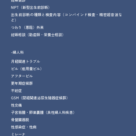
NIPT（新型出生前診断）
出生前診断の種類と検査内容（コンバインド検査・精密超音波な
ど）
つわり（悪阻）外来
妊娠相談
（助産師・栄養士相談）
-婦人科
月経関連トラブル
ピル（低用量ピル）
アフターピル
更年期症候群
不妊症
GSM
（閉経関連泌尿生殖器症候群）
性交痛
子宮筋腫・卵巣嚢腫
（良性婦人科疾患）
骨盤臓器脱
性感染症・性病
ミレーナ