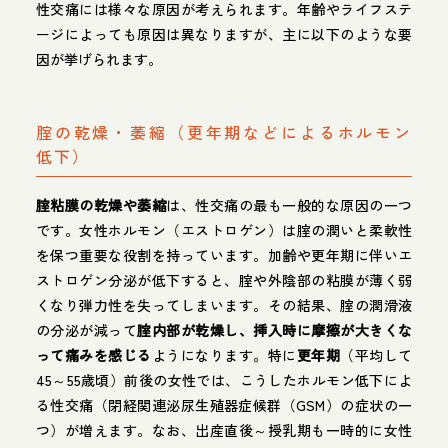
性交痛には様々な原因が考えられます。年齢やライフステ
ージによっても原因は異なりますが、主に以下のような要
因が挙げられます。
腟の乾燥・萎縮（更年期などによるホルモン
低下）
腟粘膜の乾燥や萎縮
は、性交痛の最も一般的な原因の一つ
です。女性ホルモン（エストロゲン）は腟の潤いと柔軟性
を保つ重要な役割を持っています。加齢や更年期に伴いエ
ストロゲン分泌が低下すると、腟や外陰部の粘膜が薄く弱
くなり弾力性を失ってしまいます。その結果、腟の潤滑液
の分泌が減って
腟内部が乾燥し、挿入時に摩擦が大きくな
って痛みを感じる
ようになります。特に
更年期
（平均して
45～55歳頃）前後の女性では、こうしたホルモン低下によ
る性交痛（閉経関連泌尿生殖器症候群（GSM）の症状の一
つ）が増えます。なお、出産直後～授乳期も一時的に女性