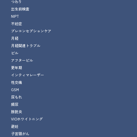
つわり
出生前検査
NIPT
不妊症
プレコンセプションケア
月経
月経関連トラブル
ピル
アフターピル
更年期
インティマレーザー
性交痛
GSM
尿もれ
頻尿
膀胱炎
VIOホワイトニング
避妊
子宮頸がん