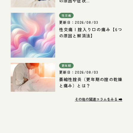
の原因や症状...
性交痛
更新日：
2026/08/03
性交痛 | 腟入り口の痛み【6つ
の原因と解消法】
更年期
更新日：
2026/08/03
萎縮性腟炎（更年期の腟の乾燥
と痛み）とは？
その他の関連コラムをみる