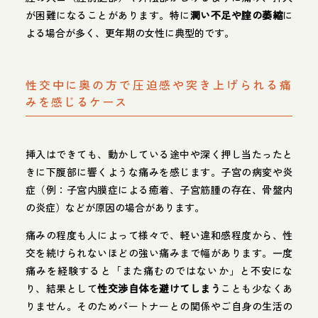
が困難になることがあります。特に
潤い不足や腟の萎縮
に
よる場合が多く、更年期の女性に典型的です。
性交中に奥の方で圧迫感や突き上げられる痛
みを感じるケース
挿入はできても、動かしている途中や深く押し当たったと
きに下腹部に響くような痛みを感じます。子宮の病変や炎
症（例：子宮内膜症による癒着、子宮筋腫の存在、骨盤内
の炎症）などが原因の場合があります。
痛みの程度も人によって様々で、軽い違和感程度から、性
交を続けられないほどの強い痛みまで幅があります。一度
痛みを経験すると「また痛むのではないか」と不安にな
り、結果として
性交渉自体を避けてしまう
ことも少なくあ
りません。そのためパートナーとの関係やご自身の生活の