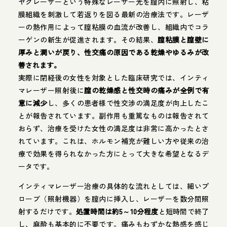
ヤグレーザーという特殊なレーザー光を膣内に照射し、粘
膜組織を刺激して若返りを図る最新の治療法です。レーザ
ーの熱作用によって膣粘膜の血流が改善し、組織内でコラ
ーゲンの新生が促進されます。その結果、
膣粘膜と膣壁に
厚みと潤いが戻り、性交痛の原因である乾燥やゆるみが改
善されます。
実際に閉経後の女性を対象とした臨床研究では、インティ
マレーザー照射後に
膣の乾燥感と性交時の痛みが全例で有
意に減少
し、多くの患者様で性交渉の満足度が向上したこ
とが報告されています。副作用も重篤なものは報告されて
おらず、治療を受けた女性の満足度は非常に高かったとさ
れています。これは、ホルモン補充が難しい方や従来の治
療で効果を得られなかった方にとって大きな希望となるデ
ータです。
インティマレーザー治療の具体的な流れとしては、細いプ
ローブ（照射機器）を膣内に挿入し、レーザーを数分間照
射するだけです。
処置時間は約5～10分程度
と短時間で終了
し、麻酔も基本的に不要です。痛みもわずかな熱感を感じ