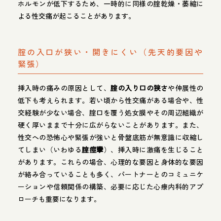
ホルモンが低下するため、一時的に同様の腟乾燥・萎縮に
よる性交痛が起こることがあります。
腟の入口が狭い・開きにくい（先天的要因や
緊張）
挿入時の痛みの原因として、
腟の入り口の狭さ
や伸展性の
低下も考えられます。若い頃から性交痛がある場合や、性
交経験が少ない場合、腟口を覆う処女膜やその周辺組織が
硬く厚いままで十分に広がらないことがあります。また、
性交への恐怖心や緊張が強いと骨盤底筋が無意識に収縮し
てしまい（いわゆる
腟痙攣
）、挿入時に激痛を生じること
があります。これらの場合、心理的な要因と身体的な要因
が絡み合っていることも多く、パートナーとのコミュニケ
ーションや信頼関係の構築、必要に応じた心療内科的アプ
ローチも重要になります。