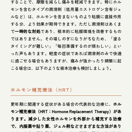
することで、摩擦を減らし痛みを軽減できます。特にホル
モンを含むタイプの潤滑剤（低用量エストロゲン含有ジェ
ルなど）は、ホルモンを含まないものより粘膜に直接作用
する分、より効果が期待できます。ただし潤滑剤はあくま
で
一時的な対処
であり、根本的に粘膜環境を改善するもの
ではありません。その場しのぎになりがちなため、「塗る
タイミングが難しい」「毎回準備するのが煩わしい」とい
った声もあります。軽度の症状であれば潤滑剤のみで快適
に過ごせる場合もありますが、痛みが強かったり頻繁に起
こる場合は、以下のような根本治療も検討しましょう。
ホルモン補充療法（HRT）
更年期に関連する症状がある場合の代表的な治療に、
ホル
モン補充療法（HRT：Hormone Replacement Therapy）があ
ります。減少した女性ホルモンを外部から補充する治療
で、内服薬や貼り薬、ジェル剤などさまざまな方法があり