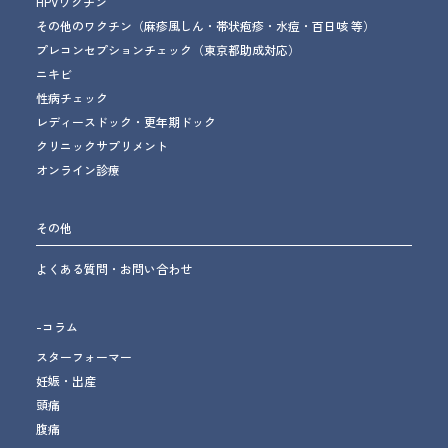
HPVワクチン
その他のワクチン
（麻疹風しん・帯状疱疹・水痘・百日咳 等）
プレコンセプションチェック
（東京都助成対応）
ニキビ
性病チェック
レディースドック・更年期ドック
クリニックサプリメント
オンライン診療
その他
よくある質問・お問い合わせ
-コラム
スターフォーマー
妊娠・出産
頭痛
腹痛