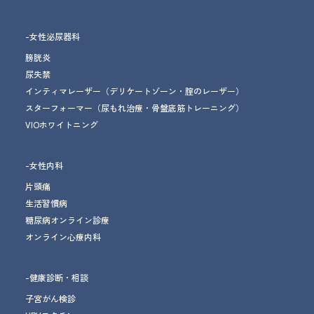
-女性泌尿器科
膀胱炎
尿失禁
インティマレーザー
（デリケートゾーン・腟のレーザー）
スターフォーマー
（尿もれ治療
・骨盤底筋トレーニング
）
VIOホワイトニング
-女性内科
片頭痛
生活習慣病
糖尿病オンライン診療
オンライン心療内科
-健康診断・相談
子宮がん検診