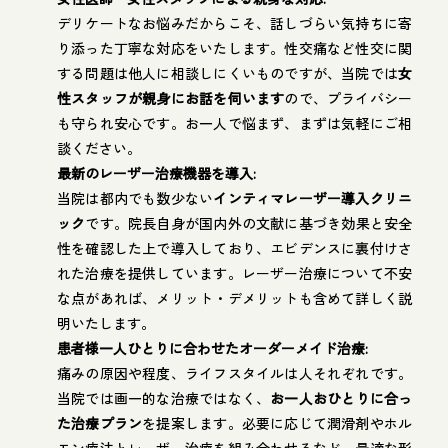
デリケートなお悩みだからこそ、話しづらい気持ちに寄
り添った丁寧な対応をいたします。性交痛など性交に関
する問題は他人に相談しにくいものですが、当院では
女
性スタッフが親身にお話を伺います
ので、プライバシー
も守られ安心です。お一人で悩まず、まずは気軽にご相
談ください。
最新のレーザー治療機器を導入:
当院は都内でも数少ない
インティマレーザー導入クリニ
ック
です。院長自身が国内外の文献に基づき効果と安全
性を確認した上で導入しており、エビデンスに裏付けさ
れた治療を提供しています。レーザー治療について不安
な点があれば、メリット・デメリットも含めて詳しく説
明いたします。
患者様一人ひとりに合わせたオーダーメイド治療:
痛みの原因や程度、ライフスタイルは人それぞれです。
当院では画一的な治療ではなく、
お一人おひとりに合っ
た治療プラン
を提案します。必要に応じて潤滑剤やホル