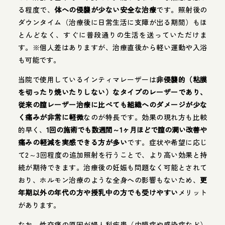
る程度で、
体への侵襲が少ない安全な治療
です。照射後の
ダウンタイム（治療後に日常生活に支障が出る期間）もほ
とんどなく、すぐに普段通りの生活を送っていただけま
す。※個人差はありますが、治療直後から軽い運動や入浴
も可能です。
当院で使用しているインティマレーザーは
非侵襲的（粘膜
を切ったり焼いたりしない）なタイプのレーザーであり、
従来の膣レーザー治療に比べても組織へのダメージが少な
く痛みが非常に軽微
なのが特長です。効果の現れ方も比較
的早く、
1回の施術でも数週間～1ヶ月ほどで膣の潤い改善や
痛みの軽減を実感できる方が多い
です。症状や希望に応じ
て2～3回程度の追加照射を行うことで、より高い効果と持
続が期待できます。治療後の妊娠も問題なく可能とされて
おり、ホルモン治療のような全身への影響もないため、
更
年期以外の年代の方や授乳中の方でも受けやすい
メリット
があります。
なお、性交痛の原因が婦人科疾患（内膜症や感染症など）