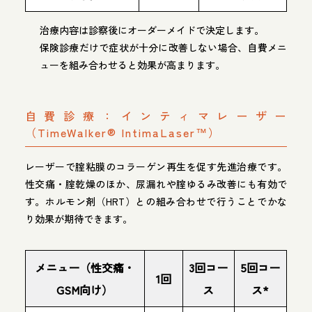
治療内容は診察後にオーダーメイドで決定します。
保険診療だけで症状が十分に改善しない場合、自費メニ
ューを組み合わせると効果が高まります。
自費診療：インティマレーザー
（TimeWalker® IntimaLaser™）
レーザーで腟粘膜のコラーゲン再生を促す先進治療です。
性交痛・腟乾燥のほか、尿漏れや腟ゆるみ改善にも有効で
す。ホルモン剤（HRT）との組み合わせで行うことでかな
り効果が期待できます。
メニュー（性交痛・
3回コー
5回コー
1回
GSM向け）
ス
ス*