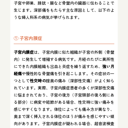
子宮や卵巣、膀胱・腸など骨盤内の臓器に伝わることで
生じます。深部痛をもたらす主な原因として、以下のよ
うな婦人科系の病気が挙げられます。
① 子宮内膜症
子宮内膜症
は、子宮内膜に似た組織が子宮の外側（骨盤
内）に発生して増殖する病気です。月経のたびに異所性
にできた内膜組織も出血と炎症を繰り返すため、
強い月
経痛
や慢性的な骨盤痛を引き起こします。その症状の一
つとして
性交時の
腟奥の痛み（深部性交痛）がよく知ら
れています。実際、子宮内膜症患者の多くが深部性交痛
に悩まされており、子宮の後方（子宮頸部の後ろ側にあ
る部分）に病変や結節がある場合、性交時に強い痛みを
感じやすくなります。体位によっても痛み方が異なり、
奥まで深く挿入される体位のほうが痛みを感じやすい傾
向があります。子宮内膜症が疑われる場合、超音波検査