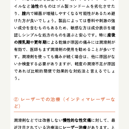
イルなど
油性
のものはゴム製コンドームを劣化させた
り、
腟
内で細菌が増殖しやすくなる可能性があるため避
けた方が良いでしょう。製品によっては香料や刺激の強
い成分を含むものもあるため、敏感な方は成分表示を確
認しシンプルな処方のものを選ぶと安心です。特に
産後
の授乳期
や
更年期
による乾燥が原因の痛みには潤滑剤が
有効で、医師もまず潤滑剤の使用を勧めることが多いで
す。潤滑剤を使っても痛みが続く場合は、他に原因がな
いか検査する必要がありますが、軽度の潤滑不足が原因
であれば比較的簡便で効果的な対処法と言えるでしょ
う。
② レーザーでの治療（インティマレーザーな
ど）
潤滑剤などでは改善しない
慢性的な性交痛
に対して、最
近注目されている治療法に
レーザー治療
があります。と