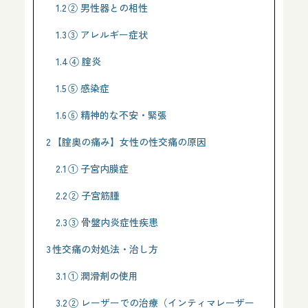
1.2
② 男性器との相性
1.3
③ アレルギー症状
1.4
④ 腟炎
1.5
⑤ 感染症
1.6
⑥ 精神的な不安・緊張
2
【腟奥の痛み】女性の性交痛の原因
2.1
① 子宮内膜症
2.2
② 子宮筋腫
2.3
③ 骨盤内炎症性疾患
3
性交痛の対処法・治し方
3.1
① 潤滑剤の使用
3.2
② レーザーでの治療（インティマレーザー