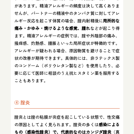
があります。精液アレルギーの頻度は決して高くありま
せんが、パートナーの精液中のタンパク質に対してアレ
ルギー反応を起こす体質の場合、腟内射精後に
局所的な
痛み・かゆみ・焼けるような感覚、腫れ
などが起こり得
ます。精液アレルギーの症例では、腟や外陰部の痛み、
掻痒感、灼熱感、腫脹といった局所症状が特徴的です。
アレルギーが疑われる場合、原因物質を避けることで症
状の改善が期待できます。具体的には、非ラテックス製
のコンドーム（ポリウレタン製など）を使用したり、必
要に応じて医師に相談のうえ抗ヒスタミン薬を服用する
こともあります。
④ 腟炎
腟炎とは腟の粘膜が炎症を起こしている状態で、性交痛
の原因としてよく見られます。腟炎の多くは
感染による
もの（感染性腟炎）で、代表的なのはカンジダ腟炎
（真