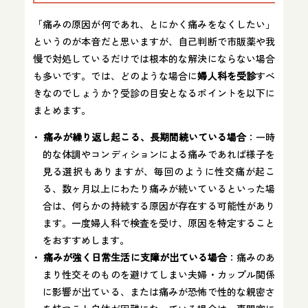
「痛みの原因が何であれ、とにかく痛みをなくしたい」
というのが本音だと思いますが、自己判断で市販薬や我
慢で対処しているだけでは根本的な解決にならない場合
も多いです。では、どのような場合に
婦人科を受診
すべ
きなのでしょうか？受診の目安となるポイントを以下に
まとめます。
痛みが繰り返し起こる、長期間続いている場合
：一時
的な体調やコンディションによる痛みであれば様子を
見る選択もありますが、毎回のように性交痛が起こ
る、数ヶ月以上にわたり痛みが続いているといった場
合は、何らかの持続する原因が存在する可能性があり
ます。一度婦人科で検査を受け、原因を特定すること
をおすすめします。
痛みが強く日常生活に支障が出ている場合
：痛みのあ
まり性交そのものを避けてしまい夫婦・カップル関係
に影響が出ている、または痛みが恐怖で性的な親密さ