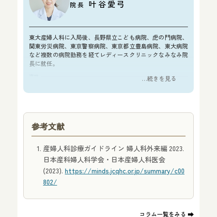
叶谷愛弓
院長
東大産婦人科に入局後、長野県立こども病院、虎の門病院、
関東労災病院、東京警察病院、東京都立豊島病院、東大病院
など複数の病院勤務を経てレディースクリニックなみなみ院
長に就任。
資格
…続きを見る
医学博士
日本産科婦人科学会 産婦人科専門医
FMF認定超音波医
所属学会
参考文献
日本産科婦人科学会
日本周産期新生児学会
産婦人科診療ガイドライン 婦人科外来編 2023.
日本女性医学会
日本産科婦人科学会・日本産婦人科医会
人類遺伝学会
(2023).
https://minds.jcqhc.or.jp/summary/c00
日本産科婦人科遺伝診療学会
802/
総監修者について詳しく見る
コラム一覧をみる