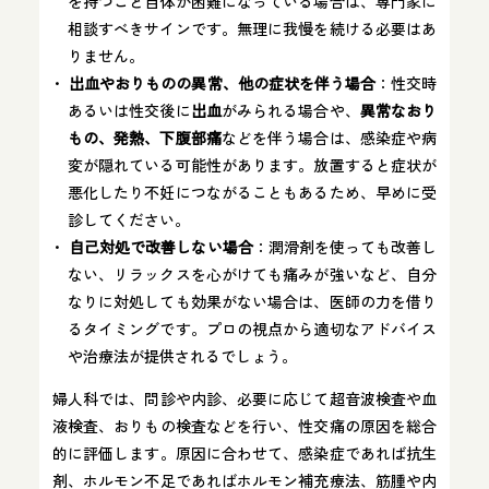
を持つこと自体が困難になっている場合は、専門家に
相談すべきサインです。無理に我慢を続ける必要はあ
りません。
出血やおりものの異常、他の症状を伴う場合
：性交時
あるいは性交後に
出血
がみられる場合や、
異常なおり
もの、発熱、下腹部痛
などを伴う場合は、感染症や病
変が隠れている可能性があります。放置すると症状が
悪化したり不妊につながることもあるため、早めに受
診してください。
自己対処で改善しない場合
：潤滑剤を使っても改善し
ない、リラックスを心がけても痛みが強いなど、自分
なりに対処しても効果がない場合は、医師の力を借り
るタイミングです。プロの視点から適切なアドバイス
や治療法が提供されるでしょう。
婦人科では、問診や内診、必要に応じて超音波検査や血
液検査、おりもの検査などを行い、性交痛の原因を総合
的に評価します。原因に合わせて、感染症であれば抗生
剤、ホルモン不足であればホルモン補充療法、筋腫や内