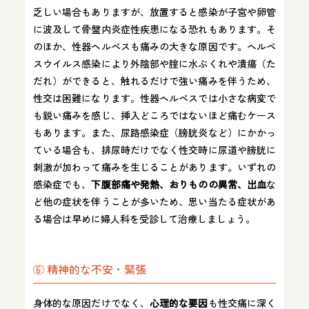
乏しい場合もありますが、放置すると感染が子宮や卵管
に波及して骨盤内炎症性疾患になる恐れもあります。そ
のほか、性器ヘルペスも痛みの大きな原因です。ヘルペ
スウイルス感染により外陰部や腟に水ぶくれや潰瘍（た
だれ）ができると、触れるだけで強い痛みを伴うため、
性交は困難になります。性器ヘルペスでは小さな病変で
も鋭い痛みを感じ、挿入どころではないほど痛むケース
もあります。また、尿路感染症（膀胱炎など）にかかっ
ている場合も、排尿時だけでなく性交時に尿道や膀胱に
刺激が加わって痛みを生じることがあります。いずれの
感染症でも、
下腹部痛や発熱、おりものの異常、出血
な
ど他の症状を伴うことが多いため、思い当たる症状があ
る場合は早めに婦人科を受診して治療しましょう。
⑥ 精神的な不安・緊張
身体的な原因だけでなく、
心理的な要因
も性交痛に深く