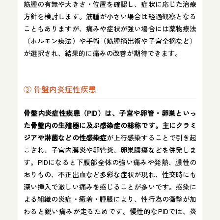
筋腫の有無や大きさ・位置を確認し、症状に応じた治療
方針を検討します。筋腫が小さい場合は経過観察となる
こともありますが、痛みや症状が強い場合には薬物療法
（ホルモン療法）や手術（筋腫摘出術や子宮全摘など）
が選択され、結果的に痛みの改善が期待できます。
③ 骨盤内炎症性疾患
骨盤内炎症性疾患（PID）は、子宮や卵管・卵巣といっ
た骨盤内の生殖器に及ぶ感染症の総称です。主にクラミ
ジアや淋菌などの性感染症
が上行感染することで引き起
こされ、子宮内膜炎や卵管炎、卵巣膿瘍などを併発しま
す。PIDになると下腹部全体の強い痛みや発熱、膿性の
おりもの、不正出血など多彩な症状が現れ、性交時にも
深い挿入で激しい痛みを感じることが多いです。感染に
よる組織の炎症・癒着・腫脹により、性行為の衝撃が加
わると鋭い痛みが走るためです。慢性的なPIDでは、炎