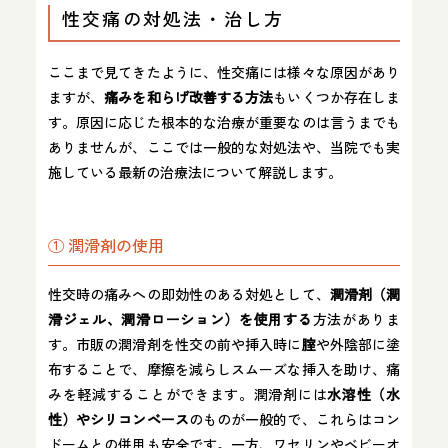
性交痛の対処法・治し方
ここまで見てきたように、性交痛には様々な原因があり
ますが、
痛みを和らげ改善する方法
もいくつか存在しま
す。原因に応じた根本的な治療が重要なのは言うまでも
ありませんが、ここでは一般的な対処法や、当院でも実
施している最新の治療法について解説します。
① 潤滑剤の使用
性交時の痛みへの即効性のある対処として、
潤滑剤（潤
滑ジェル、潤滑ローション）を使用する
方法がありま
す。市販の潤滑剤を性交の前や挿入時に
腟
や外陰部に塗
布することで、摩擦を減らしスムーズな挿入を助け、痛
みを軽減することができます。潤滑剤には
水溶性（水
性）やシリコンベース
のものが一般的で、これらはコン
ドームとの併用も安全です。一方、ワセリンやベビーオ