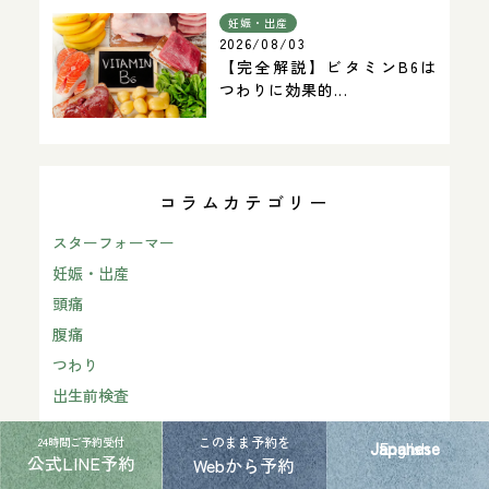
妊娠・出産
2026/08/03
【完全解説】ビタミンB6は
つわりに効果的...
コラムカテゴリー
スターフォーマー
妊娠・出産
頭痛
腹痛
つわり
出生前検査
NIPT
このまま予約を
24時間ご予約受付
Japanese
English
不妊症
公式LINE予約
Webから予約
プレコンセプションケア