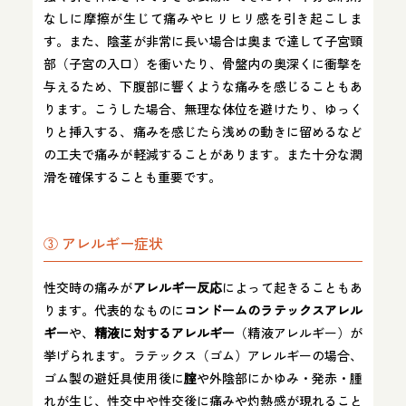
なしに摩擦が生じて痛みやヒリヒリ感を引き起こしま
す。また、陰茎が非常に長い場合は奥まで達して子宮頸
部（子宮の入口）を衝いたり、骨盤内の奥深くに衝撃を
与えるため、下腹部に響くような痛みを感じることもあ
ります。こうした場合、無理な体位を避けたり、ゆっく
りと挿入する、痛みを感じたら浅めの動きに留めるなど
の工夫で痛みが軽減することがあります。また十分な潤
滑を確保することも重要です。
③ アレルギー症状
性交時の痛みが
アレルギー反応
によって起きることもあ
ります。代表的なものに
コンドームのラテックスアレル
ギー
や、
精液に対するアレルギー
（精液アレルギー）が
挙げられます。ラテックス（ゴム）アレルギーの場合、
ゴム製の避妊具使用後に
腟
や外陰部にかゆみ・発赤・腫
れが生じ、性交中や性交後に痛みや灼熱感が現れること