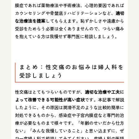
膜症であれば薬物療法や手術療法、心理的要因であれば
カウンセリングや骨盤底リハビリテーションなど、
適切
な治療法を提案
してもらえます。恥ずかしさや遠慮から
受診をためらう必要は全くありませんので、つらい痛み
を抱えている方は我慢せず専門医に相談しましょう。
まとめ：性交痛のお悩みは婦人科を
受診しましょう
性交痛はとてもつらいものですが、
適切な治療や工夫に
よって改善できる可能性が高い症状
です。本記事で解説
したように、その原因は潤滑不足のような比較的簡単に
対処できるものから、感染症や子宮内膜症など専門的治
療が必要なものまで様々です。「年齢のせいだから仕方
ない」「みんな我慢していること」と思い込まずに、ぜ
ひ一度婦人科で相談してみてください。産婦人科の医師