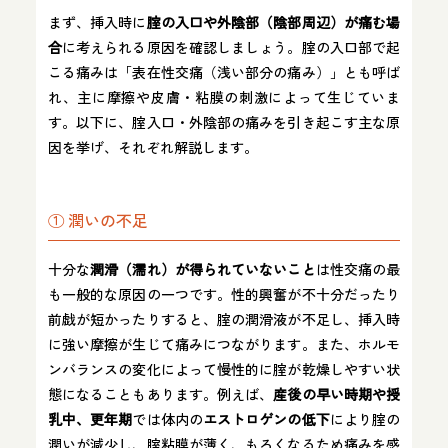
まず、挿入時に
腟の入口や外陰部（陰部周辺）が痛む場
合
に考えられる原因を確認しましょう。腟の入口部で起
こる痛みは「表在性交痛（浅い部分の痛み）」とも呼ば
れ、主に摩擦や皮膚・粘膜の刺激によって生じていま
す。以下に、腟入口・外陰部の痛みを引き起こす主な原
因を挙げ、それぞれ解説します。
① 潤いの不足
十分な
潤滑（濡れ）が得られていないこと
は性交痛の最
も一般的な原因の一つです。性的興奮が不十分だったり
前戯が短かったりすると、腟の潤滑液が不足し、挿入時
に強い摩擦が生じて痛みにつながります。また、ホルモ
ンバランスの変化によって慢性的に腟が乾燥しやすい状
態になることもあります。例えば、
産後の早い時期や授
乳中、更年期
では体内の
エストロゲンの低下
により腟の
潤いが減少し、腟粘膜が薄く、もろくなるため痛みを感