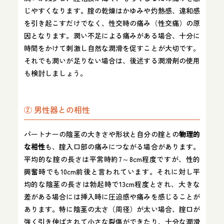
じやすくなります。腟の乾燥はかゆみや灼熱感、違和感
を引き起こすだけでなく、性交時の痛み（性交痛）の原
因となります。潤い不足による痛みがある場合、十分に
時間をかけて刺激し自然な潤滑を促すことが大切です。
それでも潤いが足りない場合は、後述する潤滑剤の使用
も検討しましょう。
② 男性器との相性
パートナーの陰茎の大きさや形状と自分の腟との
物理的
な相性
も、腟入口部の痛みにつながる場合があります。
平均的な腟の長さは平常時約7～8cm程度ですが、性的
興奮時でも10cm前後と言われています。それに対し平
均的な陰茎の長さは勃起時で13cm程度とされ、大きな
差がある場合には挿入時に圧迫感や痛みを感じることが
あります。特に陰茎の太さ（周径）が太い場合、腟口が
強く引き伸ばされて小さな裂傷ができたり、十分な潤滑