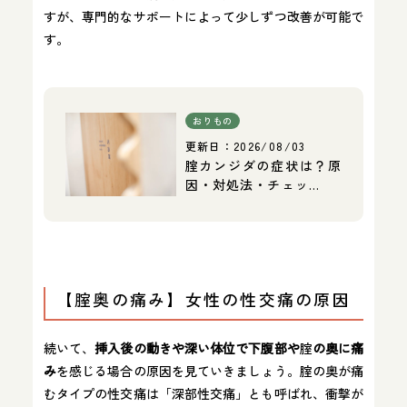
すが、専門的なサポートによって少しずつ改善が可能で
す。
おりもの
更新日：
2026/08/03
腟カンジダの症状は？原
因・対処法・チェッ…
【腟奥の痛み】女性の性交痛の原因
続いて、
挿入後の動きや深い体位で下腹部や
腟
の奥に痛
み
を感じる場合の原因を見ていきましょう。腟の奥が痛
むタイプの性交痛は「深部性交痛」とも呼ばれ、衝撃が