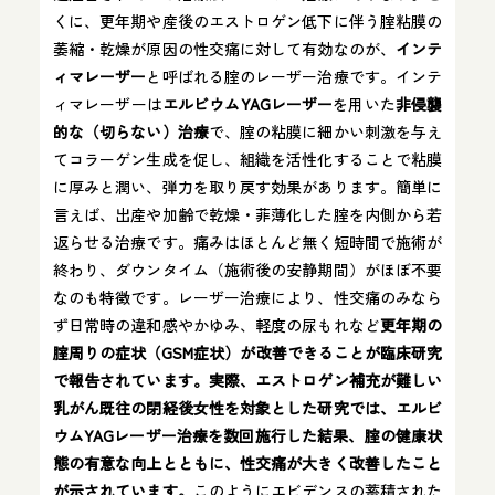
くに、更年期や産後のエストロゲン低下に伴う腟粘膜の
萎縮・乾燥が原因の性交痛に対して有効なのが、
インテ
ィマレーザー
と呼ばれる腟のレーザー治療です。インテ
ィマレーザーは
エルビウムYAGレーザー
を用いた
非侵襲
的な（切らない）治療
で、腟の粘膜に細かい刺激を与え
てコラーゲン生成を促し、組織を活性化することで粘膜
に厚みと潤い、弾力を取り戻す効果があります。簡単に
言えば、出産や加齢で乾燥・菲薄化した腟を内側から若
返らせる治療です。痛みはほとんど無く短時間で施術が
終わり、ダウンタイム（施術後の安静期間）がほぼ不要
なのも特徴です。レーザー治療により、性交痛のみなら
ず日常時の違和感やかゆみ、軽度の尿もれなど
更年期の
腟周りの症状（GSM症状）が改善できることが臨床研究
で報告されています。実際、エストロゲン補充が難しい
乳がん既往の閉経後女性を対象とした研究では、エルビ
ウムYAGレーザー治療を数回施行した結果、腟の健康状
態の有意な向上とともに、性交痛が大きく改善したこと
が示されています。
このようにエビデンスの蓄積された