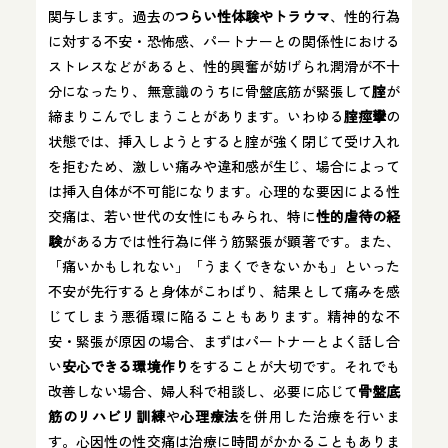
関与します。過去の
つらい性体験やトラウマ
、性的行為
に対する不安・恐怖感、パートナーとの関係性における
ストレスなどがあると、性的興奮が妨げられ潤滑が不十
分になったり、無意識のうちに骨盤底筋が緊張して
腟
が
締まりこんでしまうことがあります。いわゆる
腟痙攣
の
状態では、挿入しようとすると腟が強く閉じて受け入れ
を拒むため、激しい痛みや違和感が生じ、場合によって
は挿入自体が不可能になります。心理的な要因による性
交痛は、若い世代の女性にもみられ、特に
性的虐待の経
験
がある方では性行為に伴う筋緊張が顕著です。また、
「痛いかもしれない」「うまくできないかも」といった
不安が先行すると身体がこわばり、結果として痛みを感
じてしまう悪循環に陥ることもあります。精神的な不
安・緊張が原因の場合、まずはパートナーとよく話し合
い
安心できる環境作り
をすることが大切です。それでも
改善しない場合、婦人科で相談し、必要に応じて
骨盤底
筋のリハビリ訓練
や
心理療法
を併用した治療を行いま
す。心因性の性交痛は治療に時間がかかることもありま