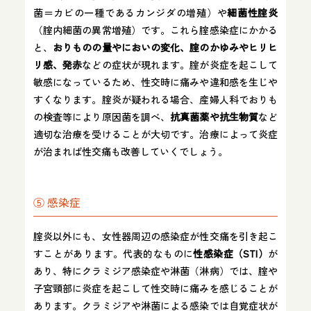
菌＝カビの一種であるカンジダの増殖）や
細菌性腟炎
（腟内細菌の異常増殖）です。これら腟感染症にかかる
と、
おりものの量やにおいの変化、腟のかゆみやヒリヒ
リ感、発赤
などの症状が現れます。腟が炎症を起こして
敏感になっているため、性交時に痛みや違和感を生じや
すくなります。腟炎が疑われる場合、産婦人科でおりも
の検査等により原因菌を調べ、
抗真菌薬や抗生物質
など
適切な治療を受けることが大切です。治療によって炎症
が治まれば性交痛も改善していくでしょう。
⑤ 感染症
腟炎以外にも、女性器周辺の感染症が性交痛を引き起こ
すことがあります。代表的なものに
性感染症（STI）
が
あり、特にクラミジア感染症や淋菌（淋病）では、腟や
子宮頸部に炎症を起こして性交時に痛みを感じることが
あります。クラミジアや淋菌による感染では自覚症状が