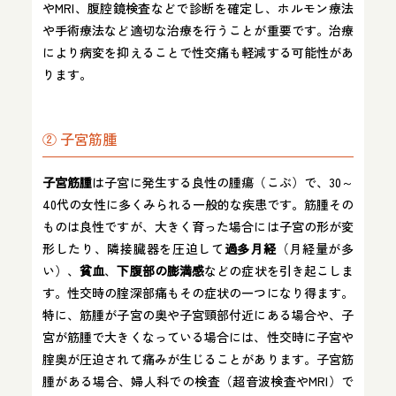
やMRI、腹腔鏡検査などで診断を確定し、ホルモン療法
や手術療法など適切な治療を行うことが重要です。治療
により病変を抑えることで性交痛も軽減する可能性があ
ります。
② 子宮筋腫
子宮筋腫
は子宮に発生する良性の腫瘍（こぶ）で、30～
40代の女性に多くみられる一般的な疾患です。筋腫その
ものは良性ですが、大きく育った場合には子宮の形が変
形したり、隣接臓器を圧迫して
過多月経
（月経量が多
い）、
貧血
、
下腹部の膨満感
などの症状を引き起こしま
す。性交時の腟深部痛もその症状の一つになり得ます。
特に、筋腫が子宮の奥や子宮頸部付近にある場合や、子
宮が筋腫で大きくなっている場合には、性交時に子宮や
腟奥が圧迫されて痛みが生じることがあります。子宮筋
腫がある場合、婦人科での検査（超音波検査やMRI）で