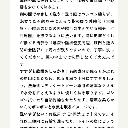
響も少なくて済みます。
指の腹でやさしく洗う
：洗う際はゴシゴシ擦らず、
泡立てた石鹸を手にとって指の腹で外陰部（大陰
唇・小陰唇のひだの間や陰毛の生えている部分、肛
門周囲）を撫でるように洗います。特に皮膚どうし
が接する溝部分（陰裂や陰核包皮周辺、肛門と膣の
間の会陰部）は汚れが残りやすいので、丁寧に洗っ
てください。膣の中までは洗浄しなくて大丈夫で
す。
すすぎと乾燥をしっかり
：石鹸成分が残るとかぶれ
の原因になるため、ぬるま湯で十分にすすぎましょ
う。洗浄後はデリケートゾーン専用の清潔なタオル
で水分を押さえるように優しく拭き取ります。ゴシ
ゴシ拭いたり自然乾燥させたりせず、清潔な柔らか
い布で
ポンポンと水気を取る
イメージです。
洗いすぎない
：お風呂で1日1回洗えば十分です。そ
れ以上頻回に石鹸で洗ったり、トイレの度にビデで