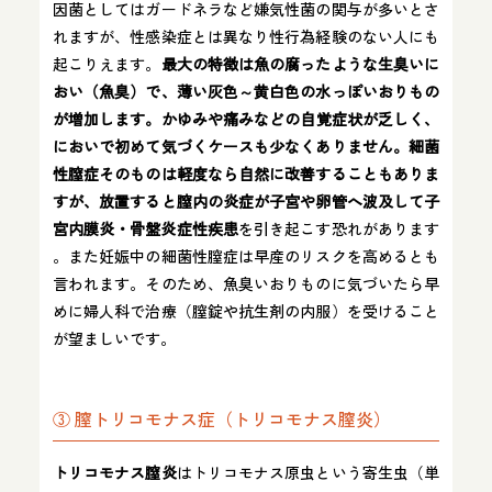
因菌としてはガードネラなど嫌気性菌の関与が多いとさ
れますが、性感染症とは異なり性行為経験のない人にも
起こりえます。
最大の特徴は魚の腐ったような生臭いに
おい（魚臭）で、薄い灰色～黄白色の水っぽいおりもの
が増加します​。かゆみや痛みなどの自覚症状が乏しく、
においで初めて気づくケースも少なくありません。細菌
性膣症そのものは軽度なら自然に改善することもありま
すが、放置すると膣内の炎症が子宮や卵管へ波及して子
宮内膜炎・骨盤炎症性疾患
を引き起こす恐れがあります​
。また妊娠中の細菌性膣症は早産のリスクを高めるとも
言われます。そのため、魚臭いおりものに気づいたら早
めに婦人科で治療（膣錠や抗生剤の内服）を受けること
が望ましいです。
③ 膣トリコモナス症（トリコモナス膣炎）
トリコモナス膣炎
はトリコモナス原虫という寄生虫（単