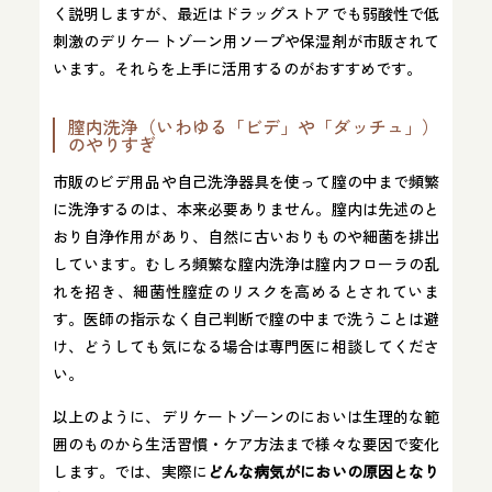
く説明しますが、最近はドラッグストアでも弱酸性で低
刺激のデリケートゾーン用ソープや保湿剤が市販されて
います。それらを上手に活用するのがおすすめです。
膣内洗浄（いわゆる「ビデ」や「ダッチュ」）
のやりすぎ
市販のビデ用品や自己洗浄器具を使って膣の中まで頻繁
に洗浄するのは、本来必要ありません。膣内は先述のと
おり自浄作用があり、自然に古いおりものや細菌を排出
しています。むしろ頻繁な膣内洗浄は膣内フローラの乱
れを招き、細菌性膣症のリスクを高めるとされていま
す。医師の指示なく自己判断で膣の中まで洗うことは避
け、どうしても気になる場合は専門医に相談してくださ
い。
以上のように、デリケートゾーンのにおいは生理的な範
囲のものから生活習慣・ケア方法まで様々な要因で変化
します。では、実際に
どんな病気がにおいの原因となり