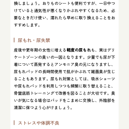
換しましょう。おりものシートも便利ですが、一日中つ
けていると通気性が悪くなりかぶれやすくなるため、必
要なときだけ使い、濡れたら早めに取り換えることをお
すすめします。
尿もれ・尿失禁
産後や更年期の女性に増える
軽度の尿もれ
も、実はデリ
ケートゾーンの臭いの一因となります​。少量でも尿が下
着について蒸発するとアンモニア臭の元になりますし、
尿もれパッドの長時間使用で肌がかぶれて雑菌臭が生じ
ることもあります​。尿もれ対策としては、吸水ショーツ
や尿もれパッドを利用しつつも頻繁に取り替えること、
骨盤底筋トレーニングで改善を図ることが大切です。臭
いが気になる場合はパッドをこまめに交換し、外陰部を
清潔に保つよう心がけましょう。
ストレスや体調不良