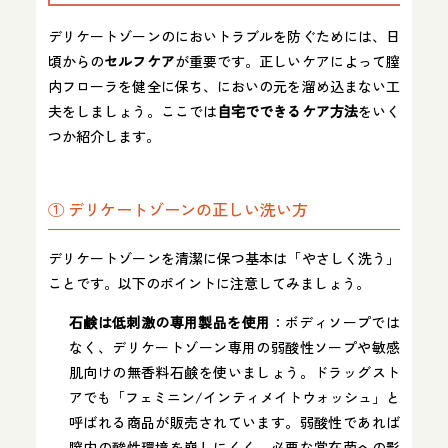
デリケートゾーンのにおいトラブルを防ぐためには、日
頃からの
セルフケア
が重要です。正しいケアによって膣
内フローラを健全に保ち、においの元を溜め込まない工
夫をしましょう。ここでは
自宅でできるケア方法
をいく
つか紹介します。
① デリケートゾーンの正しい洗い方
デリケートゾーンを清潔に保つ基本は「やさしく洗う」
ことです。以下のポイントに注意してみましょう。
石鹸は低刺激の専用製品を使用
：ボディソープでは
なく、デリケートゾーン専用の弱酸性ソープや敏感
肌向けの無香料石鹸を使いましょう。ドラッグスト
アでも「フェミニン/インティメイトウォッシュ」と
呼ばれる商品が販売されています。弱酸性であれば
膣内の酸性環境を崩しにくく、必要な常在菌への影