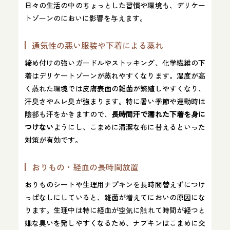
日々の生活の中のちょっとした習慣や環境も、デリケー
トゾーンのにおいに影響を与えます。
通気性の悪い服装や下着による蒸れ
締め付けの強いガードルやストッキング、化学繊維の下
着はデリケートゾーンが蒸れやすくなります。湿度が高
く蒸れた環境では皮膚表面の雑菌が繁殖しやすくなり、
汗臭さやムレ臭が強まります。特に暑い季節や運動時は
陰部も汗をかきますので、
長時間汗で濡れた下着を身に
つけない
ようにし、こまめに清潔な布に替えるといった
対策が有効です。
おりもの・経血の長時間放置
おりものシートや生理用ナプキンを長時間替えずにつけ
っぱなしにしていると、雑菌が増えてにおいの原因にな
ります​。生理中は特に経血が空気に触れて時間が経つと
嫌な臭いを発しやすくなるため、ナプキンはこまめに交