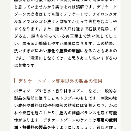
と思っていませんか？実はそれは誤解です。デリケート
ゾーンの皮膚はとても薄くデリケートで、ナイロンタオ
ルなどでゴシゴシ洗うと摩擦でかえって炎症を起こしや
すくなります​。また、膣の入口付近まで石鹸で洗浄しす
ぎると、膣内を守っている善玉菌まで洗い流してしま
い、悪玉菌が繁殖しやすい環境になります​。この結果、
洗いすぎが
におい悪化
や
膣炎の原因
になることもあるの
です。「清潔にしなくては」と思うあまり洗いすぎるの
は禁物です。
デリケートゾーン専用以外の製品の使用
ボディソープや香水・香り付きスプレーなど、一般的な
製品を陰部に使うこともトラブルのもとです。刺激の強
い成分や香料は膣や外陰部の粘膜には負担となり、かぶ
れや炎症を起こしたり、膣内の細菌バランスを崩す可能
性があります。デリケートゾーンのケアには
専用の低刺
激・無香料の製品
を使うようにしましょう。後ほど詳し