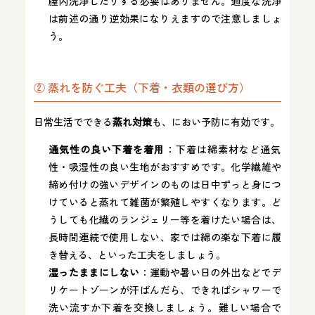
膣内洗浄したりする必要はありません。過度な洗浄
は前述の通り逆効果になりえます​ので注意しましょ
う。
② 蒸れを防ぐ工夫（下着・衣類の選び方）
日常生活でできる
蒸れ対策
も、におい予防に有効です。
通気性の良い下着を着用
：下着は綿素材など通気
性・吸湿性の良い生地がおすすめです。化学繊維や
締め付けの強いデザインのものは日中ずっと身につ
けていると蒸れて雑菌が繁殖しやすくなります。ど
うしても化繊のランジェリー等を着けたい場合は、
長時間連続で使用しない、家では綿の楽な下着に履
き替える、といった工夫をしましょう。
湿ったままにしない
：運動や暑い日の外出などでデ
リケートゾーンが汗ばんだら、できればシャワーで
洗い流すか下着を交換しましょう。難しい場合で