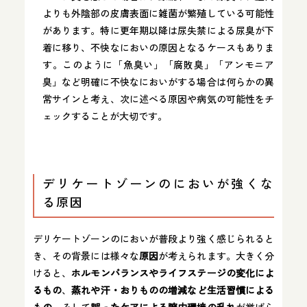
よりも外陰部の皮膚表面に雑菌が繁殖している可能性
があります。特に更年期以降は尿失禁による尿臭が下
着に移り、不快なにおいの原因となるケースもありま
す。このように「魚臭い」「腐敗臭」「アンモニア
臭」など明確に不快なにおいがする場合は何らかの異
常サインと考え、次に述べる原因や病気の可能性をチ
ェックすることが大切です。
デリケートゾーンのにおいが強くな
る原因
デリケートゾーンのにおいが普段より強く感じられると
き、その背景には様々な
原因
が考えられます。大きく分
けると、
ホルモンバランスやライフステージの変化によ
るもの
、
蒸れや汗・おりものの増減など生活習慣による
もの
、そして
誤ったケアによる膣内環境の乱れ
が挙げら