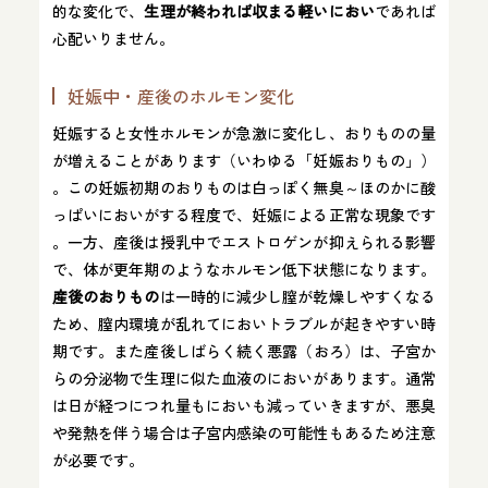
的な変化で、
生理が終われば収まる軽いにおい
であれば
心配いりません。
妊娠中・産後のホルモン変化
妊娠すると女性ホルモンが急激に変化し、おりものの量
が増えることがあります（いわゆる「妊娠おりもの」）​
。この妊娠初期のおりものは白っぽく無臭～ほのかに酸
っぱいにおいがする程度で、妊娠による正常な現象です​
。一方、産後は授乳中でエストロゲンが抑えられる影響
で、体が更年期のようなホルモン低下状態になります。
産後のおりもの
は一時的に減少し膣が乾燥しやすくなる
ため、膣内環境が乱れてにおいトラブルが起きやすい時
期です​。また産後しばらく続く悪露（おろ）は、子宮か
らの分泌物で生理に似た血液のにおいがあります。通常
は日が経つにつれ量もにおいも減っていきますが、悪臭
や発熱を伴う場合は子宮内感染の可能性もあるため注意
が必要です。