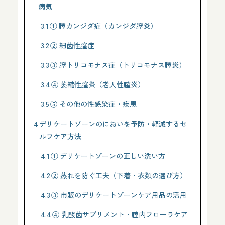
病気
3.1
① 膣カンジダ症（カンジダ膣炎）
3.2
② 細菌性膣症
3.3
③ 膣トリコモナス症（トリコモナス膣炎）
3.4
④ 萎縮性膣炎（老人性膣炎）
3.5
⑤ その他の性感染症・疾患
4
デリケートゾーンのにおいを予防・軽減するセ
ルフケア方法
4.1
① デリケートゾーンの正しい洗い方
4.2
② 蒸れを防ぐ工夫（下着・衣類の選び方）
4.3
③ 市販のデリケートゾーンケア用品の活用
4.4
④ 乳酸菌サプリメント・腟内フローラケア