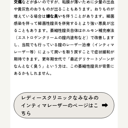
交痛
などが多いのですが、粘膜が薄いために少量の出血
や黄灰色のおりものが出ることもあります​。おりものが
増えている場合は
嫌な臭い
を伴うことがあります​。細菌
感染を伴って細菌性膣炎を併発するとより強い悪臭が出
ることもあります。萎縮性膣炎自体はホルモン補充療法
（エストロゲンクリームの膣内塗布など）で改善します
し、当院でも行っている膣のレーザー治療（インティマ
レーザー等）によって潤いを取り戻すことで症状緩和が
期待できます​。更年期世代で「最近デリケートゾーンが
なんとなく臭う」という方は、この萎縮性膣炎が背景に
あるかもしれません。
レディースクリニックなみなみの
インティマレーザーのページはこ
ちら