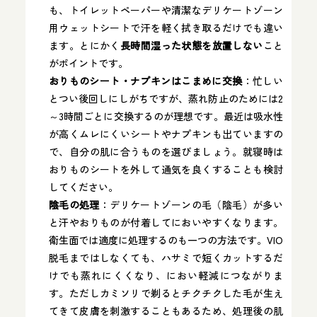
も、トイレットペーパーや清潔なデリケートゾーン
用ウェットシートで汗を軽く拭き取るだけでも違い
ます。とにかく
長時間湿った状態を放置しない
こと
がポイントです。
おりものシート・ナプキンはこまめに交換
：忙しい
とつい後回しにしがちですが、蒸れ防止のためには2
～3時間ごとに交換するのが理想です。最近は吸水性
が高くムレにくいシートやナプキンも出ていますの
で、自分の肌に合うものを選びましょう。就寝時は
おりものシートを外して通気を良くすることも検討
してください。
陰毛の処理
：デリケートゾーンの毛（陰毛）が多い
と汗やおりものが付着してにおいやすくなります。
衛生面では適度に処理するのも一つの方法です。VIO
脱毛まではしなくても、ハサミで短くカットするだ
けでも蒸れにくくなり、におい軽減につながりま
す。ただしカミソリで剃るとチクチクした毛が生え
てきて皮膚を刺激することもあるため、処理後の肌