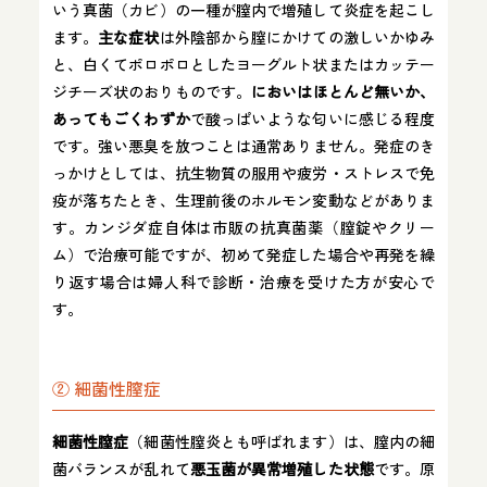
いう真菌（カビ）の一種が膣内で増殖して炎症を起こし
ます。
主な症状
は外陰部から膣にかけての激しいかゆみ
と、白くてポロポロとしたヨーグルト状またはカッテー
ジチーズ状のおりものです。​
においはほとんど無いか、
あってもごくわずか
で酸っぱいような匂いに感じる程度
です​。強い悪臭を放つことは通常ありません。発症のき
っかけとしては、抗生物質の服用や疲労・ストレスで免
疫が落ちたとき、生理前後のホルモン変動などがありま
す。カンジダ症自体は市販の抗真菌薬（膣錠やクリー
ム）で治療可能ですが、初めて発症した場合や再発を繰
り返す場合は婦人科で診断・治療を受けた方が安心で
す。
② 細菌性膣症
細菌性膣症
（細菌性膣炎とも呼ばれます）は、膣内の細
菌バランスが乱れて
悪玉菌が異常増殖した状態
です。原