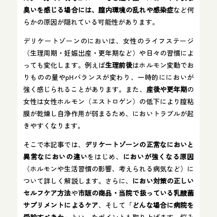
臭いを感じる場合には、膣内環境の乱れや感染症
など何
らかの原因が隠れている可能性があります。
デリケートゾーンのにおいは、女性のライフステージ
（生理周期・妊娠出産・更年期など）や日々の習慣によ
っても変化します。例えば
生理前後
はホルモン変動でお
りものの量やpHバランスが変わり、一時的ににおいが
強く感じられることがあります​。また、
産後や更年期
の
女性は女性ホルモン（エストロゲン）の低下により膣粘
膜が乾燥し自浄作用が弱まるため、においトラブルが起
きやすくなります​。
そこで本記事では、
デリケートゾーンの正常なにおいと
異常なにおいの違い
をはじめ、
においが強くなる原因
（ホルモンや生活習慣の影響、考えられる病気など）に
ついて詳しく解説します。さらに、
におい対策の正しい
セルフケア方法
や
市販の商品・当院で扱っている乳酸菌
サプリメントによるケア
、そして「
どんな場合に病院を
受診すべきか
」といったポイントも取り上げます。悩み