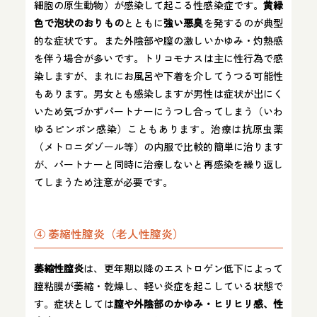
細胞の原生動物）が感染して起こる性感染症です。
黄緑
色で泡状のおりもの
とともに
強い悪臭
を発するのが典型
的な症状です​。また外陰部や膣の激しいかゆみ・灼熱感
を伴う場合が多いです​。トリコモナスは主に性行為で感
染しますが、まれにお風呂や下着を介してうつる可能性
もあります。男女とも感染しますが男性は症状が出にく
いため気づかずパートナーにうつし合ってしまう（いわ
ゆるピンポン感染）こともあります​。治療は抗原虫薬
（メトロニダゾール等）の内服で比較的簡単に治ります
が、パートナーと同時に治療しないと再感染を繰り返し
てしまうため注意が必要です。
④ 萎縮性膣炎（老人性膣炎）
萎縮性膣炎
は、更年期以降のエストロゲン低下によって
膣粘膜が萎縮・乾燥し、軽い炎症を起こしている状態で
す。症状としては
膣や外陰部のかゆみ・ヒリヒリ感、性