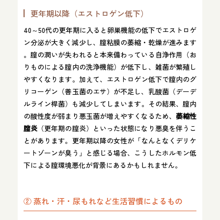
更年期以降（エストロゲン低下）
40～50代の更年期に入ると卵巣機能の低下でエストロゲ
ン分泌が大きく減少し、膣粘膜の萎縮・乾燥が進みます​
。膣の潤いが失われると本来備わっている自浄作用（お
りものによる膣内の洗浄機能）が低下し、雑菌が繁殖し
やすくなります​。加えて、エストロゲン低下で膣内のグ
リコーゲン（善玉菌のエサ）が不足し、乳酸菌（デーデ
ルライン桿菌）も減少してしまいます​。その結果、膣内
の酸性度が弱まり悪玉菌が増えやすくなるため、
萎縮性
膣炎
（更年期の膣炎）といった状態になり悪臭を伴うこ
とがあります​。更年期以降の女性が「なんとなくデリケ
ートゾーンが臭う」と感じる場合、こうしたホルモン低
下による膣環境悪化が背景にあるかもしれません。
② 蒸れ・汗・尿もれなど生活習慣によるもの