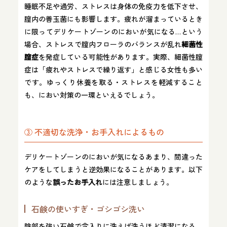
睡眠不足や過労、ストレスは身体の免疫力を低下させ、
膣内の善玉菌にも影響します​。疲れが溜まっているとき
に限ってデリケートゾーンのにおいが気になる…という
場合、ストレスで膣内フローラのバランスが乱れ
細菌性
膣症
を発症している可能性があります​。実際、細菌性膣
症は「疲れやストレスで繰り返す」と感じる女性も多い
です。ゆっくり休養を取る・ストレスを軽減すること
も、におい対策の一環といえるでしょう。
③ 不適切な洗浄・お手入れによるもの
デリケートゾーンのにおいが気になるあまり、間違った
ケアをしてしまうと逆効果になることがあります。以下
のような
誤ったお手入れ
には注意しましょう。
石鹸の使いすぎ・ゴシゴシ洗い
陰部を強い石鹸で念入りに洗えば洗うほど清潔になる、