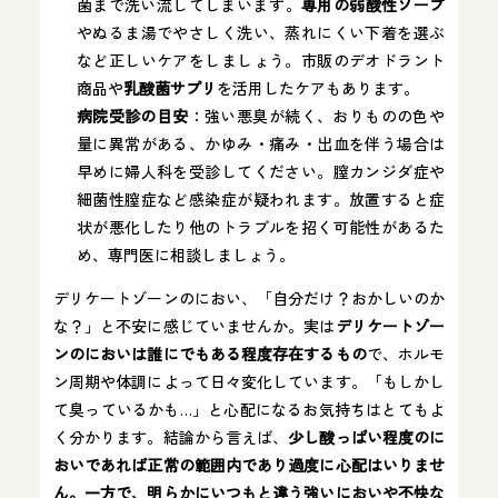
菌まで洗い流してしまいます​。
専用の弱酸性ソープ
やぬるま湯でやさしく洗い、蒸れにくい下着を選ぶ
など正しいケアをしましょう。市販のデオドラント
商品や
乳酸菌サプリ
を活用したケアもあります。
病院受診の目安
：強い悪臭が続く、おりものの色や
量に異常がある、かゆみ・痛み・出血を伴う場合は
早めに婦人科を受診してください。膣カンジダ症や
細菌性膣症など感染症が疑われます。放置すると症
状が悪化したり他のトラブルを招く可能性があるた
め、専門医に相談しましょう。
デリケートゾーンのにおい、「自分だけ？おかしいのか
な？」と不安に感じていませんか。実は
デリケートゾー
ンのにおいは誰にでもある程度存在するもの
で、ホルモ
ン周期や体調によって日々変化しています。「もしかし
て臭っているかも…」と心配になるお気持ちはとてもよ
く分かります。結論から言えば、
少し酸っぱい程度のに
おいであれば正常の範囲内であり過度に心配はいりませ
ん。一方で、明らかにいつもと違う強いにおいや不快な