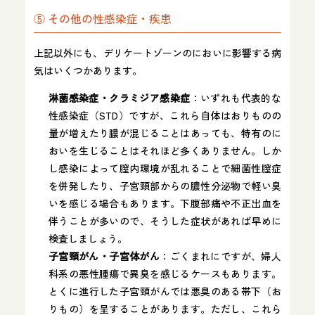
⑤ その他の性感染症・疾患
上記以外にも、デリケートゾーンのにおいに影響する病
気はいくつかあります。
淋菌感染症・クラミジア感染症
：いずれも代表的な
性感染症（STD）ですが、これら自体はおりものの
量が増えたり膿が混じることはあっても、特有のに
おいを生じることはそれほど多くありません。しか
し感染によって膣内環境が乱れることで細菌性膣症
を併発したり、子宮頸部からの膿性分泌物で軽い臭
いを感じる場合もあります。下腹部痛や不正出血を
伴うことが多いので、そうした症状があれば早めに
検査しましょう。
子宮頸がん・子宮体がん
：ごくまれにですが、婦人
科系の悪性腫瘍で異臭を感じるケースもあります。
とくに進行した子宮頸がんでは悪臭のある帯下（お
りもの）を呈することがあります。ただし、これら