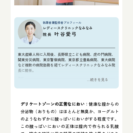
執筆者兼監修者プロフィール
レディースクリニックなみなみ
叶谷愛弓
院長
東大産婦人科に入局後、長野県立こども病院、虎の門病院、
関東労災病院、東京警察病院、東京都立豊島病院、東大病院
など複数の病院勤務を経てレディースクリニックなみなみ院
長に就任。
資格
…続きを見る
医学博士
日本産科婦人科学会 産婦人科専門医
FMF認定超音波医
デリケートゾーンの正常なにおい
：健康な膣からの
所属学会
分泌物（おりもの）はほとんど無臭か、ヨーグルト
日本産科婦人科学会
のようなわずかに酸っぱいにおいがする程度です​。
日本周産期新生児学会
この酸っぱいにおいの正体は膣内で作られる乳酸
日本女性医学会