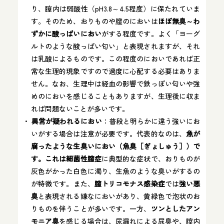
り、膣内は弱酸性（pH3.8～4.5程度）に保たれていま
す。そのため、おりものや膣のにおいは
ほぼ無臭～わ
ずかに酸っぱいにおい
がする程度です​。よく「ヨーグ
ルトのような酸っぱい匂い」と表現されますが、それ
は乳酸によるものです​。この程度のにおいであれば正
常な生理的現象ですので過度に心配する必要はありま
せん。なお、生理中は経血の影響で鉄っぽい匂いや強
めのにおいを感じることもありますが、生理後に収ま
れば問題ないことが多いです​。
異常が疑われるにおい
：普段と明らかに違う強いにお
いがする場合は注意が必要です。代表的なのは、
魚が
腐ったような生臭いにおい（魚臭［ぎょしゅう］）で
す。これは細菌性膣症
に典型的な症状で、おりものが
灰色がかった白色に濁り、生魚のような臭いがするの
が特徴です​。また、
膣トリコモナス感染症
では
強い悪
臭
と表現される嫌なにおいがあり、黄緑色で泡状のお
りものを伴うことが多いです​。一方、
ツンとしたアン
モニア臭
を感じる場合は、尿漏れによる尿臭や、膣内