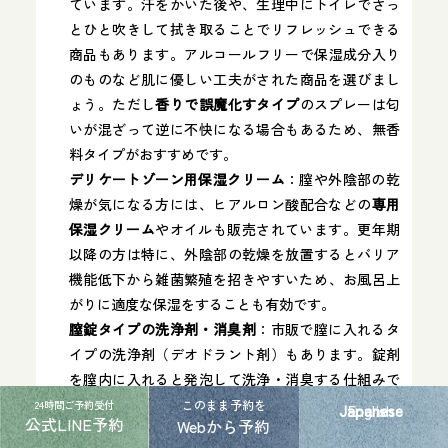
ています。汗をかいた後や、生理中にトイレでさっ
とひと吹きして拭き取ることでリフレッシュできる
商品もあります​。アルコールフリーで保湿成分入り
のものなど肌に優しい工夫がされた商品を選びまし
ょう。ただし
香りで誤魔化すタイプ
のスプレーは匂
いが混ざって逆に不快になる場合もあるため、無香
料タイプがおすすめです。
デリケートゾーン用保湿クリーム
：膣や外陰部の乾
燥が気になる方には、ヒアルロン酸配合などの
専用
保湿クリーム
やオイルも販売されています​。更年期
以降の方は特に、外陰部の乾燥を放置するとバリア
機能低下から雑菌繁殖を招きやすいため​、お風呂上
がりに適度な保湿をすることも有効です。
膣錠タイプの洗浄剤・消臭剤
：市販で膣に入れるタ
イプの洗浄剤（デオドラント剤）もあります。錠剤
を膣内に入れると発泡して洗浄・消臭する仕組みで
すが、使用頻度や使い方を誤ると膣内フローラを乱
このまま予約を
24時間ご予約受付
Japanese
English
公式LINE予約
Webから予約
す恐れがあります。基本的には医療機関で処方され