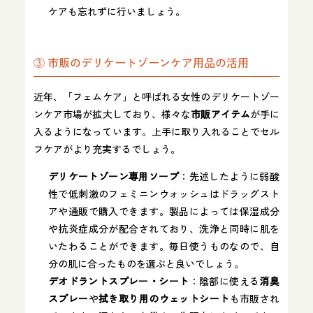
ケアも忘れずに行いましょう。
③ 市販のデリケートゾーンケア用品の活用
近年、「フェムケア」と呼ばれる女性のデリケートゾー
ンケア市場が拡大しており、様々な
市販アイテム
が手に
入るようになっています​。上手に取り入れることでセル
フケアがより充実するでしょう。
デリケートゾーン専用ソープ
：先述したように弱酸
性で低刺激のフェミニンウォッシュはドラッグスト
アや通販で購入できます。製品によっては保湿成分
や抗炎症成分が配合されており、洗浄と同時に肌を
いたわることができます。毎日使うものなので、自
分の肌に合ったものを選ぶと良いでしょう。
デオドラントスプレー・シート
：陰部に使える
消臭
スプレー
や
拭き取り用のウェットシート
も市販され