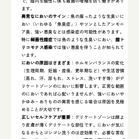
で、膣内を酸性に保ち雑菌の増殖を防ぐ働きがあり
人類遺伝学会
ます。
日本産科婦人科遺伝診療学会
異常なにおいのサイン
：魚の腐ったような生臭いに
総監修者について詳しく見る
おい（いわゆる「魚臭症」）やツンとしたアンモニ
ア臭、強い悪臭などは感染症の可能性があります​。
特に
細菌性膣症
では魚のような生臭いにおい、
膣ト
リコモナス感染
では強い悪臭を伴うことが知られて
います。
においの原因はさまざま
：ホルモンバランスの変化
（生理周期、妊娠・産後、更年期など）や生活習慣
（蒸れ、汗、尿もれ、ストレス、洗いすぎ等）がデ
リケートゾーンのにおいに影響します。正常な範囲
のにおいであれば心配いりませんが、強いにおいや
かゆみ・おりものの異常を感じる場合は原因を見極
めることが大切です。
正しいセルフケアが重要
：デリケートゾーンは顔よ
り皮膚が薄くデリケートな部位です。においが気に
なるからとゴシゴシ洗うのは逆効果で、必要な常在