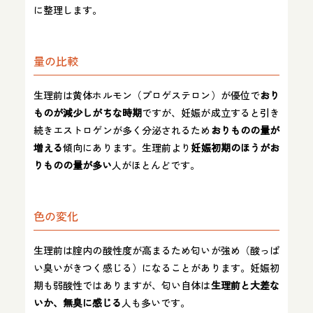
に整理します。
量の比較
生理前は黄体ホルモン（プロゲステロン）が優位で
おり
ものが減少しがちな時期
ですが、妊娠が成立すると引き
続きエストロゲンが多く分泌されるため
おりものの量が
増える
傾向にあります。生理前より
妊娠初期のほうがお
りものの量が多い
人がほとんどです。
色の変化
生理前は腟内の酸性度が高まるため匂いが強め（酸っぱ
い臭いがきつく感じる）になることがあります。妊娠初
期も弱酸性ではありますが、匂い自体は
生理前と大差な
いか、無臭に感じる
人も多いです。