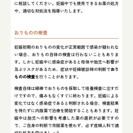
に相談してください。妊娠中でも使用できるお薬の処方
や、適切な対処法を指導いたします。
おりものの検査
妊娠初期のおりものの変化が正常範囲で感染が疑われな
い場合、おりもの自体の検査は行わないこともありま
す。しかし妊娠中に感染症があると母体や胎児へ影響が
及ぶリスクがあるため、症状や妊婦健診時の判断で
おり
ものの検査
を行うことがあります。
検査自体は綿棒でおりものを採取して培養検査に出すだ
けですので、痛みもなくすぐに終わります。妊娠による
変化ではなく感染症であると判断される場合、検査結果
を待たずに内服薬で治療を開始することもあります。妊
娠中は胎児への影響を考慮した薬の選択が必要ですの
で、ご自身の判断で市販薬を使わず、必ず産婦人科で適
切な処方を受けましょう。