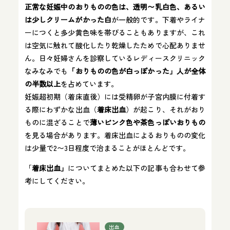
正常な妊娠中のおりものの色は、透明〜乳白色、あるい
は少しクリームがかった白
が一般的です​。下着やライナ
ーにつくと多少黄色味を帯びることもありますが、これ
は空気に触れて酸化したり乾燥したためで心配ありませ
ん​。日々妊婦さんを診察しているレディースクリニック
なみなみでも
「おりものの色が白っぽかった」人が全体
の半数以上
を占めています。
妊娠超初期（着床直後）には受精卵が子宮内膜に付着す
る際にわずかな出血（
着床出血
）が起こり、それがおり
ものに混ざることで
薄いピンク色や茶色っぽいおりもの
を見る場合があります。着床出血によるおりものの変化
は少量で2〜3日程度で治まることがほとんどです。
「
着床出血」
についてまとめた以下の記事も合わせて参
考にしてください。
出血