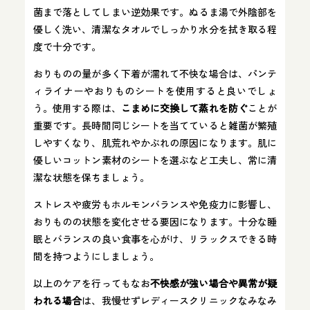
菌まで落としてしまい逆効果です​。ぬるま湯で外陰部を
優しく洗い、清潔なタオルでしっかり水分を拭き取る程
度で十分です。
おりものの量が多く下着が濡れて不快な場合は、パンテ
ィライナーやおりものシートを使用すると良いでしょ
う。使用する際は、
こまめに交換して蒸れを防ぐ
ことが
重要です。長時間同じシートを当てていると雑菌が繁殖
しやすくなり、肌荒れやかぶれの原因になります。肌に
優しいコットン素材のシートを選ぶなど工夫し、常に清
潔な状態を保ちましょう​。
ストレスや疲労もホルモンバランスや免疫力に影響し、
おりものの状態を変化させる要因になります。十分な睡
眠とバランスの良い食事を心がけ、リラックスできる時
間を持つようにしましょう。
以上のケアを行ってもなお
不快感が強い場合や異常が疑
われる場合
は、我慢せずレディースクリニックなみなみ