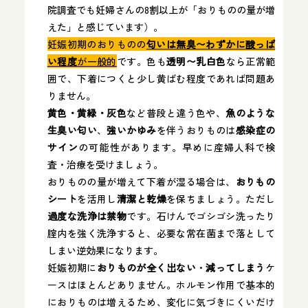
院調査でも妊婦さんの8割以上が「おりものの量が増
人類遺伝学会
えた」と感じています）。
日本産科婦人科遺伝診療学会
妊娠初期のおりものの
匂いは無臭〜わずかに酸っぱ
総監修者について詳しく見る
い程度
が一般的
です。色も
透明〜乳白色
なら正常範
囲で、下着につくと少し黄ばむ程度であれば問題あ
りません。
黄色・黄緑・灰色
など普段と違う色や、
魚のような
生臭い匂い
、
強いかゆみ
を伴うおりものは
感染症の
サイン
の可能性があります。早めに産婦人科で検
査・治療を受けましょう。
おりものの量が増えて下着が湿る場合は、
おりもの
シート
を活用し
清潔と乾燥
を保ちましょう。ただし
過度な洗浄は禁物
です。石けんでゴシゴシ洗ったり
腟内を強く洗浄すると、必要な常在菌まで落として
しまい逆効果になります。
妊娠初期に
おりものが全く出ない
・
減ってしまう
ケ
ースはほとんどありません。ホルモン作用で基本的
におりものは増えるため、変化に気づきにくいだけ