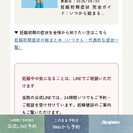
更新日：
2026/08/03
妊娠初期症状 完全ガイ
ド：いつから始まる…
▼ 妊娠初期の症状を全体から知りたい方はこちら
妊娠初期症状の総まとめ（いつから・代表的な症状一
覧）
妊娠中の気になることは、LINEでご相談いただ
けます
当院の公式LINEでは、24時間いつでもご予約・
ご相談を受け付けています。妊婦健診のご案内
もご覧いただけます。
このまま予約を
24時間ご予約受付
Japanese
English
公式LINE予約
Webから予約
公式LINEに登録する