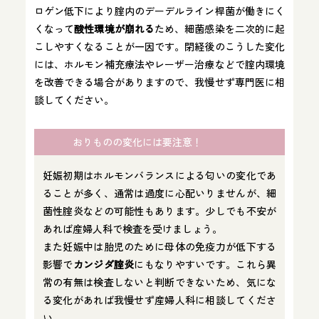
ロゲン低下により腟内のデーデルライン桿菌が働きにく
くなって
酸性環境が崩れる
ため、細菌感染を二次的に起
こしやすくなることが一因です。閉経後のこうした変化
には、ホルモン補充療法やレーザー治療などで腟内環境
を改善できる場合がありますので、我慢せず専門医に相
談してください。
おりものの変化には要注意！
妊娠初期はホルモンバランスによる匂いの変化であ
ることが多く、通常は過度に心配いりませんが、細
菌性腟炎などの可能性もあります。少しでも不安が
あれば産婦人科で検査を受けましょう。
また妊娠中は胎児のために母体の免疫力が低下する
影響で
カンジダ腟炎
にもなりやすいです。これら異
常の有無は検査しないと判断できないため、気にな
る変化があれば我慢せず産婦人科に相談してくださ
い。