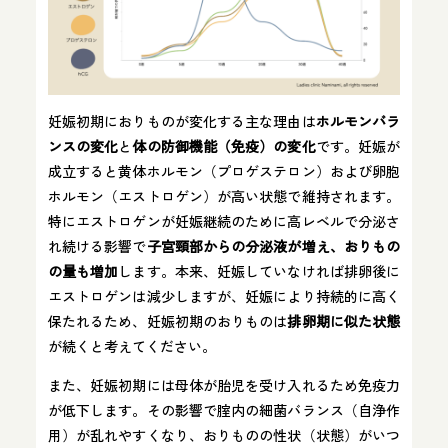
妊娠初期におりものが変化する主な理由は
ホルモンバラ
ンスの変化
と
体の防御機能（免疫）の変化
です。妊娠が
成立すると黄体ホルモン（プロゲステロン）および卵胞
ホルモン（エストロゲン）が高い状態で維持されます。
特にエストロゲンが妊娠継続のために高レベルで分泌さ
れ続ける影響で
子宮頸部からの分泌液が増え、おりもの
の量も増加
します。本来、妊娠していなければ排卵後に
エストロゲンは減少しますが、妊娠により持続的に高く
保たれるため、妊娠初期のおりものは
排卵期に似た状態
が続くと考えてください。
また、妊娠初期には母体が胎児を受け入れるため免疫力
が低下します。その影響で腟内の細菌バランス（自浄作
用）が乱れやすくなり、おりものの性状（状態）がいつ