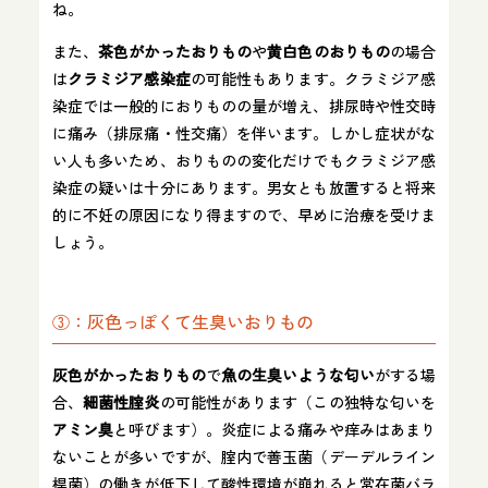
ね。
また、
茶色がかったおりもの
や
黄白色のおりもの
の場合
は
クラミジア感染症
の可能性もあります。クラミジア感
染症では一般的におりものの量が増え、排尿時や性交時
に痛み（排尿痛・性交痛）を伴います。しかし症状がな
い人も多いため、おりものの変化だけでもクラミジア感
染症の疑いは十分にあります。男女とも放置すると将来
的に不妊の原因になり得ますので、早めに治療を受けま
しょう。
③：灰色っぽくて生臭いおりもの
灰色がかったおりもの
で
魚の生臭いような匂い
がする場
合、
細菌性腟炎
の可能性があります（この独特な匂いを
アミン臭
と呼びます）。炎症による痛みや痒みはあまり
ないことが多いですが、腟内で善玉菌（デーデルライン
桿菌）の働きが低下して酸性環境が崩れると常在菌バラ