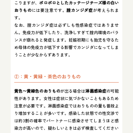
こりますが、
ポロポロとしたカッテージチーズ様の白い
おりもの
には要注意です。
腟カンジダ症
が考えられま
す。
なお、腟カンジダ症は必ずしも性感染症ではありませ
ん。免疫力が低下したり、洗浄しすぎて腟内環境のバラ
ンスが崩れると発症します。妊娠初期にも胎児を守るた
め母体の免疫力が低下する影響でカンジダになってしま
うことが少なからずあります。
②：黄・黄緑・茶色のおりもの
黄色〜黄緑色のおりもの
が出る場合は
淋菌感染症
の可能
性があります。女性は症状に気づかないこともあるため
注意が必要です。淋菌感染症ではおりものの量も普段よ
り増加することが多いです。感染した状態での性交渉で
は約3割の確率でパートナーに感染させてしまうほど感
染力が高いので、疑わしいときは必ず検査してください