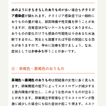
水のようにさらさらしたおりもの
が多い場合も
クラミジ
ア感染症
が疑われます。クラミジア感染症では一般的に
おりものの量が増え、排尿時痛や性交痛を伴うことがあ
りますが、自覚症状がないケースも少なくありません。
おりものの変化だけでも感染の可能性は十分あるため油
断できません。男女とも放置すれば不妊の原因になる恐
れがありますので、早めに治療を受けましょう。なお、
症状としては
かゆみ
を伴うことが多いです。
⑥：茶褐色・黒褐色のおりもの
茶褐色〜黒褐色のおりもの
は閉経後の女性に多く見られ
ます。卵巣機能の低下によってエストロゲンが減少する
と腟内環境が変化し、このような色のおりものが出るこ
とがあります。卵巣摘出手術後などでエストロゲンが急
激に減少した場合にも似た症状が起こり得ます。エスト