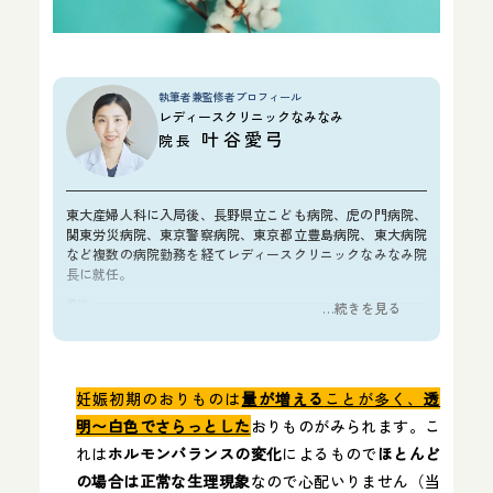
執筆者兼監修者プロフィール
レディースクリニックなみなみ
叶谷愛弓
院長
東大産婦人科に入局後、長野県立こども病院、虎の門病院、
関東労災病院、東京警察病院、東京都立豊島病院、東大病院
など複数の病院勤務を経てレディースクリニックなみなみ院
長に就任。
資格
…続きを見る
医学博士
日本産科婦人科学会 産婦人科専門医
FMF認定超音波医
妊娠初期のおりものは
量が増える
ことが多く、
透
所属学会
明〜白色でさらっとした
おりものがみられます。こ
日本産科婦人科学会
れは
ホルモンバランスの変化
によるもので
ほとんど
日本周産期新生児学会
の場合は正常な生理現象
なので心配いりません（当
日本女性医学会