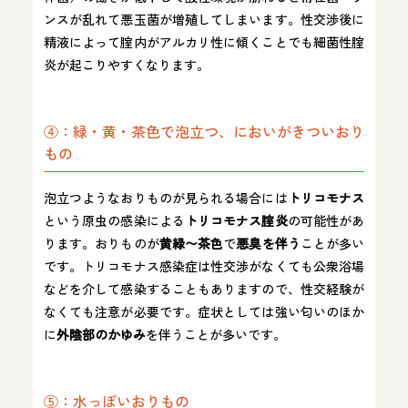
ンスが乱れて悪玉菌が増殖してしまいます。性交渉後に
精液によって腟内がアルカリ性に傾くことでも細菌性腟
炎が起こりやすくなります。
④：緑・黄・茶色で泡立つ、においがきついおり
もの
泡立つようなおりものが見られる場合には
トリコモナス
という原虫の感染による
トリコモナス腟炎
の可能性があ
ります。おりものが
黄緑〜茶色
で
悪臭を伴う
ことが多い
です。トリコモナス感染症は性交渉がなくても公衆浴場
などを介して感染することもありますので、性交経験が
なくても注意が必要です。症状としては強い匂いのほか
に
外陰部のかゆみ
を伴うことが多いです。
⑤：水っぽいおりもの