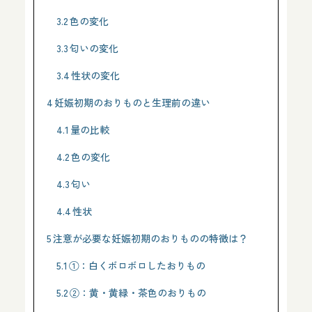
3.2
色の変化
3.3
匂いの変化
3.4
性状の変化
4
妊娠初期のおりものと生理前の違い
4.1
量の比較
4.2
色の変化
4.3
匂い
4.4
性状
5
注意が必要な妊娠初期のおりものの特徴は？
5.1
①：白くボロボロしたおりもの
5.2
②：黄・黄緑・茶色のおりもの