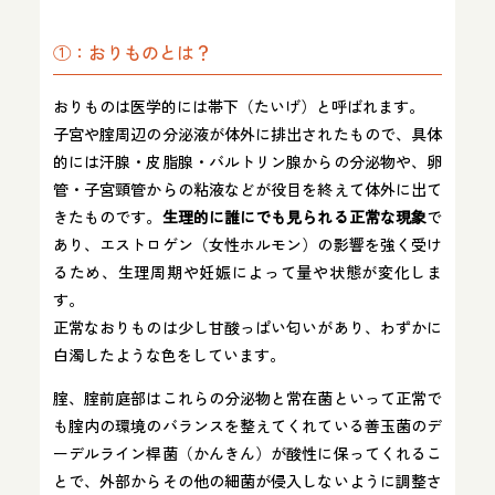
①：おりものとは？
おりものは医学的には帯下（たいげ）と呼ばれます。
子宮や腟周辺の分泌液が体外に排出されたもので、具体
的には汗腺・皮脂腺・バルトリン腺からの分泌物や、卵
管・子宮頸管からの粘液などが役目を終えて体外に出て
きたものです。
生理的に誰にでも見られる正常な現象
で
あり、エストロゲン（女性ホルモン）の影響を強く受け
るため、生理周期や妊娠によって量や状態が変化しま
す。
正常なおりものは少し甘酸っぱい匂いがあり、わずかに
白濁したような色をしています。
腟、腟前庭部はこれらの分泌物と常在菌といって正常で
も腟内の環境のバランスを整えてくれている善玉菌のデ
ーデルライン桿菌（かんきん）が酸性に保ってくれるこ
とで、外部からその他の細菌が侵入しないように調整さ