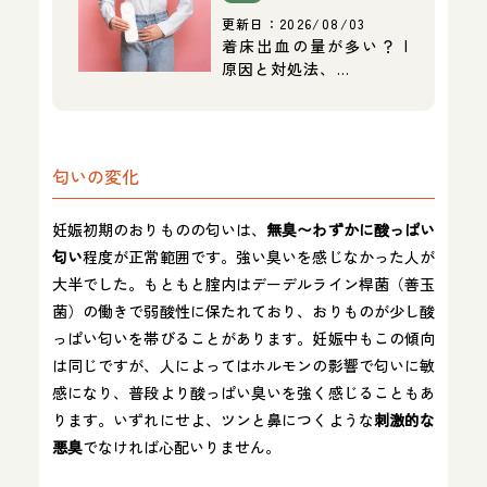
更新日：
2026/08/03
着床出血の量が多い？ |
原因と対処法、…
匂いの変化
妊娠初期のおりものの匂いは、
無臭〜わずかに酸っぱい
匂い
程度が正常範囲です。強い臭いを感じなかった人が
大半でした。もともと腟内はデーデルライン桿菌（善玉
菌）の働きで弱酸性に保たれており、おりものが少し酸
っぱい匂いを帯びることがあります。妊娠中もこの傾向
は同じですが、人によってはホルモンの影響で匂いに敏
感になり、普段より酸っぱい臭いを強く感じることもあ
ります。いずれにせよ、ツンと鼻につくような
刺激的な
悪臭
でなければ心配いりません。