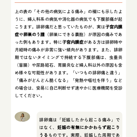
上の表の「その他の病気による痛み」の欄にも示したよ
うに、婦人科系の病気や消化器の病気でも下腹部痛が起
こります。排卵痛だと思っていたものが、実は
子宮内膜
症
や
卵巣のう腫
（卵巣にできる嚢胞）が原因の痛みであ
った例もあります。特に
子宮内膜症
がある方は排卵時や
月経時の痛みが非常に強い傾向があります。また、排卵
期ではないタイミングで持続する下腹部痛は、虫垂炎
（盲腸）や尿路結石、胃腸炎など婦人科以外の原因も含
め様々な可能性があります。「いつもの排卵痛と違う」
「痛みがどんどん酷くなる」「発熱や嘔吐を伴う」など
の場合は、安易に自己判断せず速やかに医療機関を受診
してください。
排卵痛は「妊娠したから起こる痛み」で
はなく、
妊娠の有無にかかわらず起こり
うる
ものです。実際、妊娠した周期であ