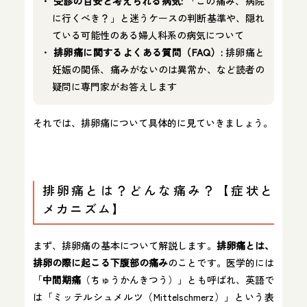
受診の目安と考えられる病気:
「この痛み、病院
に行くべき？」と迷うケースの判断基準や、隠れ
ている可能性のある婦人科系の病気について
排卵痛に関するよくある質問（FAQ）:
排卵痛と
妊娠の関係、痛みがないのは異常か、など読者の
疑問に専門家がお答えします
それでは、排卵痛について具体的に見ていきましょう。
排卵痛とは？どんな痛み？【症状と
メカニズム】
まず、排卵痛の基本について解説します。
排卵痛とは、
排卵の際に起こる下腹部の痛み
のことです。医学的には
「
中間期痛
（ちゅうかんきつう）」とも呼ばれ、英語で
は「ミッテルシュメルツ（Mittelschmerz）」という表