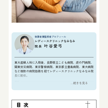
執筆者兼監修者プロフィール
レディースクリニックなみなみ
叶谷愛弓
院長
東大産婦人科に入局後、長野県立こども病院、虎の門病院、
関東労災病院、東京警察病院、東京都立豊島病院、東大病院
など複数の病院勤務を経てレディースクリニックなみなみ院
長に就任。
資格
…続きを見る
医学博士
日本産科婦人科学会 産婦人科専門医
FMF認定超音波医
目次
所属学会