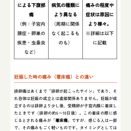
による下腹部
病気の種類に
痛みの程度や
痛
より異なる
症状は原因に
（例：子宮内
（周期に関係
より様々。
膜症・卵巣の
なく起こるも
※詳細は以下
疾患・虫垂炎
のも）
に記載
など）
妊娠した時の痛み（着床痛）との違い
排卵痛はあくまで「排卵が起こったサイン」であり、そ
れ自体は妊娠の成立とは直接関係ありません。妊娠が成
立するのは排卵より少し後、受精卵が子宮内膜に着床し
たときです（排卵の約6〜10日後）。この着床の際に感
じるとされる痛みが「
着床痛
」ですが、感じる人は一部
で、その痛みもごく軽いものです。タイミングとしては