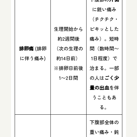
に鋭い痛み
（チクチク・
生理開始から
ピキッとした
約2週間後
痛み）。短時
排卵痛
(排卵
（次の生理の
間（数時間〜
に伴う痛み)
約14日前）
1日程度）で
※排卵日前後
治まる。一部
1〜2日間
の人は
ごく少
量の出血
を伴
うこともあ
る。
下腹部全体の
重い痛み・鈍