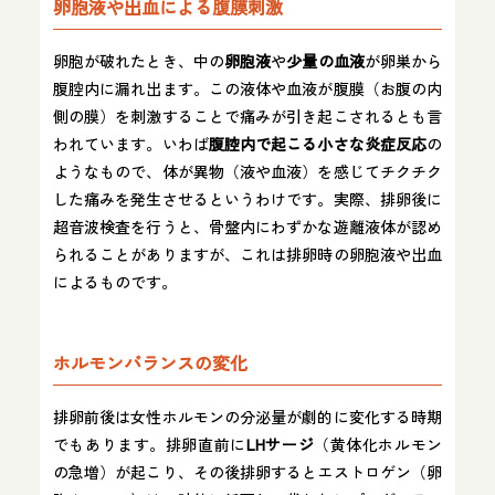
卵胞液や出血による腹膜刺激
卵胞が破れたとき、中の
卵胞液
や
少量の血液
が卵巣から
腹腔内に漏れ出ます。この液体や血液が腹膜（お腹の内
側の膜）を刺激することで痛みが引き起こされるとも言
われています。いわば
腹腔内で起こる小さな炎症反応
の
ようなもので、体が異物（液や血液）を感じてチクチク
した痛みを発生させるというわけです。実際、排卵後に
超音波検査を行うと、骨盤内にわずかな遊離液体が認め
られることがありますが、これは排卵時の卵胞液や出血
によるものです。
ホルモンバランスの変化
排卵前後は女性ホルモンの分泌量が劇的に変化する時期
でもあります。排卵直前に
LHサージ
（黄体化ホルモン
の急増）が起こり、その後排卵するとエストロゲン（卵