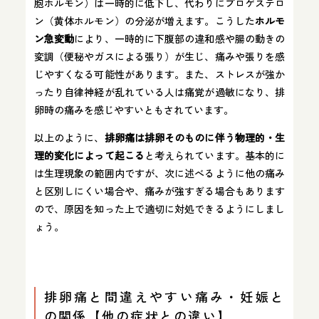
胞ホルモン）は一時的に低下し、代わりにプロゲステロ
ン（黄体ホルモン）の分泌が増えます。こうした
ホルモ
ン急変動
により、一時的に下腹部の違和感や腸の動きの
変調（便秘やガスによる張り）が生じ、痛みや張りを感
じやすくなる可能性があります。また、ストレスが強か
ったり自律神経が乱れている人は痛覚が過敏になり、排
卵時の痛みを感じやすいともされています。
以上のように、
排卵痛は排卵そのものに伴う物理的・生
理的変化によって起こる
と考えられています。基本的に
は生理現象の範囲内ですが、次に述べるように他の痛み
と区別しにくい場合や、痛みが強すぎる場合もあります
ので、原因を知った上で適切に対処できるようにしまし
ょう。
排卵痛と間違えやすい痛み・妊娠と
の関係【他の症状との違い】