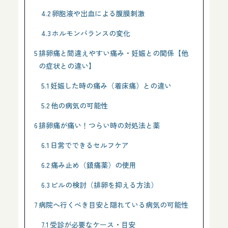
4.2
卵胞液や出血による腹膜刺激
4.3
ホルモンバランスの変化
5
排卵痛と間違えやすい痛み・妊娠との関係【他
の症状との違い】
5.1
妊娠した時の痛み（着床痛）との違い
5.2
他の病気の可能性
6
排卵痛が痛い！つらい時の対処法と薬
6.1
日常でできるセルフケア
6.2
痛み止め（鎮痛薬）の使用
6.3
ピルの検討（排卵を抑える方法）
7
病院へ行くべき目安と隠れている病気の可能性
7.1
受診が必要なケース・目安