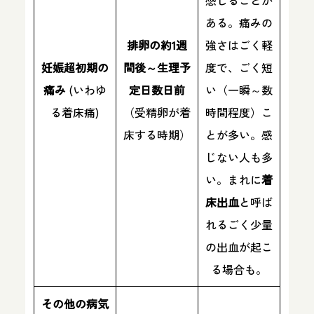
ある。痛みの
排卵の約1週
強さはごく軽
妊娠超初期の
間後～生理予
度で、ごく短
痛み
(いわゆ
定日数日前
い（一瞬～数
る着床痛)
（受精卵が着
時間程度）こ
床する時期）
とが多い。感
じない人も多
い。まれに
着
床出血
と呼ば
れるごく少量
の出血が起こ
る場合も。
その他の病気