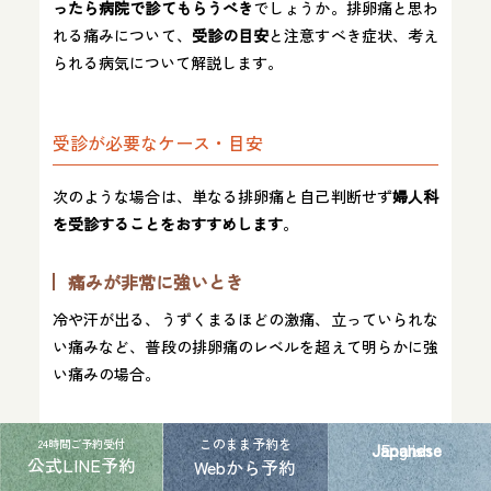
ったら病院で診てもらうべき
でしょうか。排卵痛と思わ
れる痛みについて、
受診の目安
と注意すべき症状、考え
られる病気について解説します。
受診が必要なケース・目安
次のような場合は、単なる排卵痛と自己判断せず
婦人科
を受診することをおすすめします
。
痛みが非常に強いとき
冷や汗が出る、うずくまるほどの激痛、立っていられな
い痛みなど、普段の排卵痛のレベルを超えて明らかに強
い痛みの場合。
痛みが長引くとき
このまま予約を
24時間ご予約受付
Japanese
English
公式LINE予約
Webから予約
通常の排卵痛は長くても2～3日で治まります。
3日以上