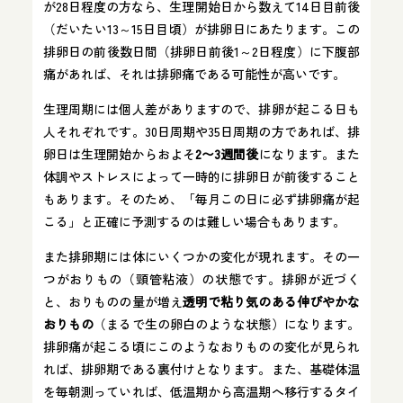
が28日程度の方なら、生理開始日から数えて14日目前後
（だいたい13～15日目頃）が排卵日にあたります。この
排卵日の前後数日間（排卵日前後1～2日程度）に下腹部
痛があれば、それは排卵痛である可能性が高いです。
生理周期には個人差がありますので、排卵が起こる日も
人それぞれです。30日周期や35日周期の方であれば、排
卵日は生理開始からおよそ
2〜3週間後
になります。また
体調やストレスによって一時的に排卵日が前後すること
もあります。そのため、「毎月この日に必ず排卵痛が起
こる」と正確に予測するのは難しい場合もあります。
また排卵期には体にいくつかの変化が現れます。その一
つがおりもの（頸管粘液）の状態です。排卵が近づく
と、おりものの量が増え
透明で粘り気のある伸びやかな
おりもの
（まるで生の卵白のような状態）になります。
排卵痛が起こる頃にこのようなおりものの変化が見られ
れば、排卵期である裏付けとなります。また、基礎体温
を毎朝測っていれば、低温期から高温期へ移行するタイ