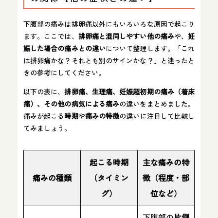
下腹部の痛みは排卵痛以外にもいろいろな原因で起こり
ます。ここでは、
排卵痛と混同しやすい他の痛み
や、
妊
娠した場合の痛みとの違い
について整理します。「これ
は排卵痛かな？それとも別のサインかな？」と迷ったと
きの参考にしてください。
以下の表に、
排卵痛、生理痛、妊娠超初期の痛み（着床
痛）、その他の病気による痛み
の違いをまとめました。
痛みが起こる
時期
や
痛みの特徴
の違いに注目して比較し
てみましょう。
起こる時期
主な痛みの特
痛みの種類
（タイミン
徴（程度・部
グ）
位など）
下腹部の
片側