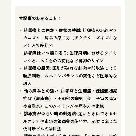
本記事でわかること：
排卵痛とは何か・症状の特徴:
排卵痛の定義やメ
カニズム、痛みの感じ方（チクチク・ズキズキな
ど）と持続期間
排卵痛はいつ起こる？:
生理周期におけるタイミ
ングと、おりものの変化など排卵のサイン
排卵痛の原因:
卵胞が破れる刺激や卵胞液による
腹膜刺激、ホルモンバランスの変化など医学的な
原因
他の痛みとの違い:
排卵痛と
生理痛
・
妊娠超初期
症状（着床痛）
・
その他の病気
（例：子宮内膜症
や虫垂炎）とのタイミングや痛み方の比較
排卵痛がつらい時の対処法:
痛いときにできるセ
ルフケアや市販の鎮痛薬の使い方、必要に応じた
低用量ピルの活用法