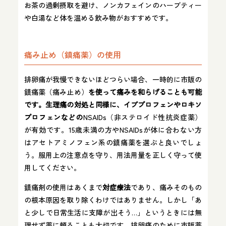
お茶の過剰摂取を避け、ノンカフェインのハーブティー
や白湯など体を温める飲み物がおすすめです。
痛み止め（鎮痛薬）の使用
排卵痛が我慢できないほどつらい場合、一時的に市販の
鎮痛薬（痛み止め）
を使って痛みを和らげることも可能
です。生理痛の対処と同様に、イブプロフェンやロキソ
プロフェンなどの
NSAIDs（非ステロイド性抗炎症薬）
が有効です。15歳未満の方やNSAIDsが体に合わない方
はアセトアミノフェン系の鎮痛薬を選ぶと良いでしょ
う。服用上の注意点を守り、用法用量を正しく守って使
用してください。
鎮痛剤の使用はあくまで
対症療法
であり、痛みそのもの
の根本原因を取り除くわけではありません。しかし「あ
と少しで日常生活に支障が出そう…」というときには無
理せず薬に頼ることも大切です。排卵痛のために市販薬