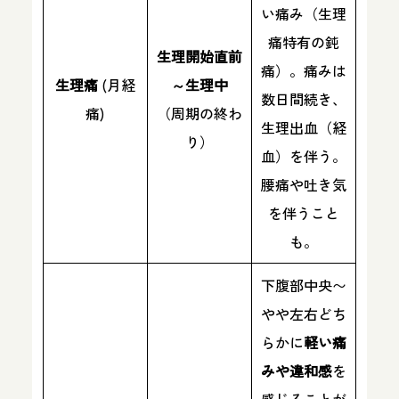
い痛み（生理
痛特有の鈍
生理開始直前
痛）。痛みは
生理痛
(月経
～生理中
数日間続き、
痛)
（周期の終わ
生理出血（経
り）
血）を伴う。
腰痛や吐き気
を伴うこと
も。
下腹部中央〜
やや左右どち
らかに
軽い痛
みや違和感
を
感じることが