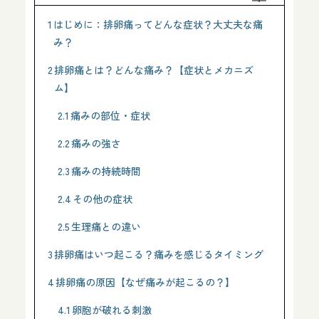
日本産科婦人科学会
日本周産期新生児学会
1
はじめに：排卵痛ってどんな症状？大丈夫な痛
日本女性医学会
み？
人類遺伝学会
2
排卵痛とは？どんな痛み？【症状とメカニズ
日本産科婦人科遺伝診療学会
ム】
総監修者について詳しく見る
2.1
痛みの部位・症状
2.2
痛みの強さ
2.3
痛みの持続時間
2.4
その他の症状
2.5
生理痛との違い
3
排卵痛はいつ起こる？痛みを感じるタイミング
4
排卵痛の原因【なぜ痛みが起こるの？】
4.1
卵胞が破れる刺激