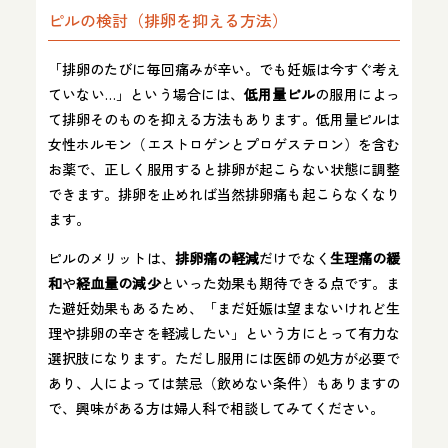
ピルの検討（排卵を抑える方法）
「排卵のたびに毎回痛みが辛い。でも妊娠は今すぐ考え
ていない…」という場合には、
低用量ピル
の服用によっ
て排卵そのものを抑える方法もあります。低用量ピルは
女性ホルモン（エストロゲンとプロゲステロン）を含む
お薬で、正しく服用すると排卵が起こらない状態に調整
できます。排卵を止めれば当然排卵痛も起こらなくなり
ます。
ピルのメリットは、
排卵痛の軽減
だけでなく
生理痛の緩
和
や
経血量の減少
といった効果も期待できる点です。ま
た避妊効果もあるため、「まだ妊娠は望まないけれど生
理や排卵の辛さを軽減したい」という方にとって有力な
選択肢になります。ただし服用には医師の処方が必要で
あり、人によっては禁忌（飲めない条件）もありますの
で、興味がある方は婦人科で相談してみてください。