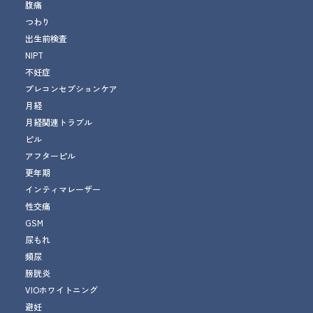
腹痛
つわり
出生前検査
NIPT
不妊症
プレコンセプションケア
月経
月経関連トラブル
ピル
アフターピル
更年期
インティマレーザー
性交痛
GSM
尿もれ
頻尿
膀胱炎
VIOホワイトニング
避妊