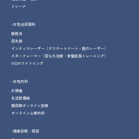
ミレーナ
-女性泌尿器科
膀胱炎
尿失禁
インティマレーザー
（デリケートゾーン・腟のレーザー）
スターフォーマー
（尿もれ治療
・骨盤底筋トレーニング
）
VIOホワイトニング
-女性内科
片頭痛
生活習慣病
糖尿病オンライン診療
オンライン心療内科
-健康診断・相談