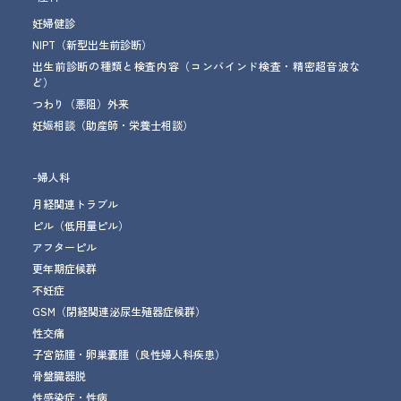
妊婦健診
NIPT（新型出生前診断）
出生前診断の種類と検査内容（コンバインド検査・精密超音波な
ど）
つわり（悪阻）外来
妊娠相談
（助産師・栄養士相談）
-婦人科
月経関連トラブル
ピル（低用量ピル）
アフターピル
更年期症候群
不妊症
GSM
（閉経関連泌尿生殖器症候群）
性交痛
子宮筋腫・卵巣嚢腫
（良性婦人科疾患）
骨盤臓器脱
性感染症・性病