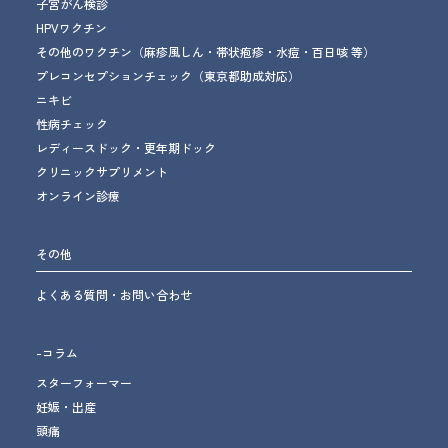
子宮がん検診
HPVワクチン
その他のワクチン
（麻疹風しん・帯状疱疹・水痘・百日咳 等）
プレコンセプションチェック
（東京都助成対応）
ニキビ
性病チェック
レディースドック・更年期ドック
クリニックサプリメント
オンライン診療
その他
よくある質問・お問い合わせ
-コラム
スターフォーマー
妊娠・出産
頭痛