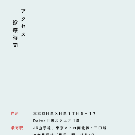
診療時間
アクセス
住所
東京都目黒区目黒１丁目６−１７
Daiwa目黒スクエア 1階
最寄駅
JR山手線、東京メトロ南北線・三田線
東急目黒線「目黒」駅 徒歩4分