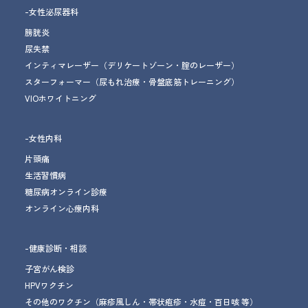
-女性泌尿器科
膀胱炎
尿失禁
インティマレーザー
（デリケートゾーン・腟のレーザー）
スターフォーマー
（尿もれ治療
・骨盤底筋トレーニング
）
VIOホワイトニング
-女性内科
片頭痛
生活習慣病
糖尿病オンライン診療
オンライン心療内科
-健康診断・相談
子宮がん検診
HPVワクチン
その他のワクチン
（麻疹風しん・帯状疱疹・水痘・百日咳 等）