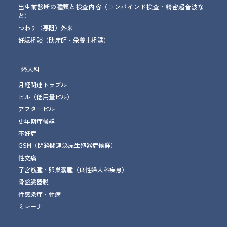
出生前診断の種類と検査内容（コンバインド検査・精密超音波な
ど）
つわり（悪阻）外来
妊娠相談
（助産師・栄養士相談）
-婦人科
月経関連トラブル
ピル（低用量ピル）
アフターピル
更年期症候群
不妊症
GSM
（閉経関連泌尿生殖器症候群）
性交痛
子宮筋腫・卵巣嚢腫
（良性婦人科疾患）
骨盤臓器脱
性感染症・性病
ミレーナ