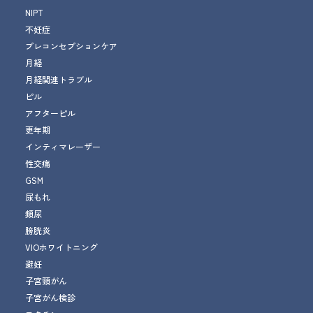
NIPT
不妊症
プレコンセプションケア
月経
月経関連トラブル
ピル
アフターピル
更年期
インティマレーザー
性交痛
GSM
尿もれ
頻尿
膀胱炎
VIOホワイトニング
避妊
子宮頸がん
子宮がん検診