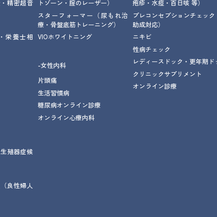
査・精密超音
トゾーン・腟のレーザー）
疱疹・水痘・百日咳 等）
スターフォーマー
（尿もれ治
プレコンセプションチェック
療
・骨盤底筋トレーニング
）
助成対応）
・栄養士相
VIOホワイトニング
ニキビ
性病チェック
レディースドック・更年期ド
-女性内科
クリニックサプリメント
片頭痛
オンライン診療
生活習慣病
糖尿病オンライン診療
オンライン心療内科
尿生殖器症候
腫
（良性婦人