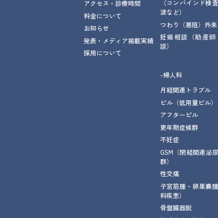
（コンバインド検
アクセス・診療時間
波など）
料金について
つわり（悪阻）外来
お知らせ
妊娠相談
（助産師
発表・メディア掲載実績
談）
採用について
-婦人科
月経関連トラブル
ピル（低用量ピル）
アフターピル
更年期症候群
不妊症
GSM
（閉経関連泌
群）
性交痛
子宮筋腫・卵巣嚢
科疾患）
骨盤臓器脱