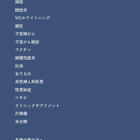
頻尿
膀胱炎
VIOホワイトニング
避妊
子宮頸がん
子宮がん検診
ワクチン
細菌性腟炎
出血
おりもの
良性婦人科疾患
性感染症
ニキビ
クリニックサプリメント
片頭痛
未分類
各種企業の方へ