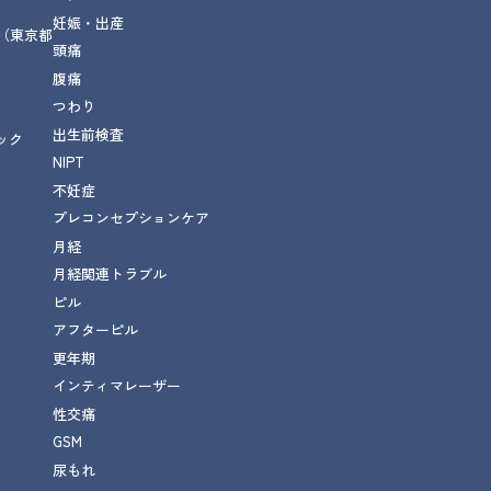
妊娠・出産
（東京都
頭痛
腹痛
つわり
出生前検査
ック
NIPT
不妊症
プレコンセプションケア
月経
月経関連トラブル
ピル
アフターピル
更年期
インティマレーザー
性交痛
GSM
尿もれ