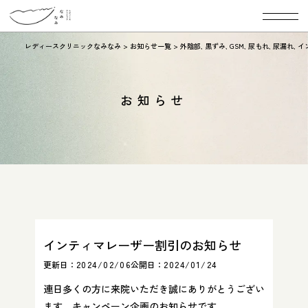
レディースクリニックなみなみ
>
お知らせ一覧
>
外陰部
,
黒ずみ
,
GSM
,
尿もれ
,
尿漏れ
,
イ
お知らせ
インティマレーザー割引のお知らせ
更新日：
2024/02/06
公開日：
2024/01/24
連日多くの方に来院いただき誠にありがとうござい
ます。キャンペーン企画のお知らせです。