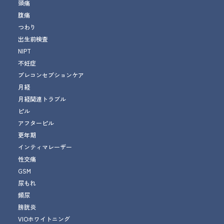
頭痛
腹痛
つわり
出生前検査
NIPT
不妊症
プレコンセプションケア
月経
月経関連トラブル
ピル
アフターピル
更年期
インティマレーザー
性交痛
GSM
尿もれ
頻尿
膀胱炎
VIOホワイトニング