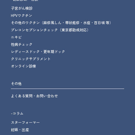
子宮がん検診
HPVワクチン
その他のワクチン
（麻疹風しん・帯状疱疹・水痘・百日咳 等）
プレコンセプションチェック
（東京都助成対応）
ニキビ
性病チェック
レディースドック・更年期ドック
クリニックサプリメント
オンライン診療
その他
よくある質問・お問い合わせ
-コラム
スターフォーマー
妊娠・出産