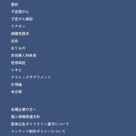
避妊
子宮頸がん
子宮がん検診
ワクチン
細菌性腟炎
出血
おりもの
良性婦人科疾患
性感染症
ニキビ
クリニックサプリメント
片頭痛
未分類
各種企業の方へ
個人情報保護方針
医療広告ガイドライン遵守について
コンテンツ制作ポリシーについて