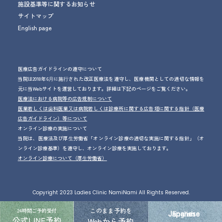
施設基準等に関するお知らせ
サイトマップ
English page
医療広告ガイドラインの遵守について
当院は2018年6⽉に施⾏された改正医療法を遵守し、医療機関としての適切な情報を
元に当Webサイトを運営しております。詳細は下記のページをご覧ください。
医療法における病院等の広告規制について
医業若しくは⻭科医業⼜は病院若しくは診療所に関する広告塔に関する指針（医療
広告ガイドライン）等について
オンライン診療の実施について
当院は、医療法及び厚⽣労働省「オンライン診療の適切な実施に関する指針」（オ
ンライン診療基準）を遵守し、オンライン診療を実施しております。
オンライン診療について（厚⽣労働省）
Copyright 2023 Ladies Clinic NamiNami All Rights Reserved.
このまま予約を
24時間ご予約受付
Japanese
English
公式LINE予約
Webから予約