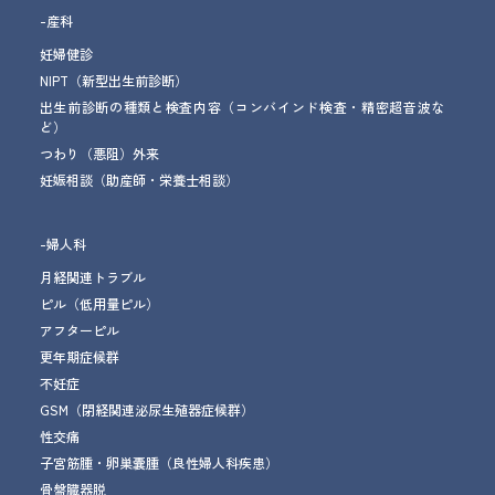
-産科
妊婦健診
NIPT（新型出生前診断）
出生前診断の種類と検査内容（コンバインド検査・精密超音波な
ど）
つわり（悪阻）外来
妊娠相談
（助産師・栄養士相談）
-婦人科
月経関連トラブル
ピル（低用量ピル）
アフターピル
更年期症候群
不妊症
GSM
（閉経関連泌尿生殖器症候群）
性交痛
子宮筋腫・卵巣嚢腫
（良性婦人科疾患）
骨盤臓器脱