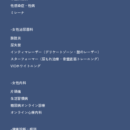
性感染症・性病
ミレーナ
-女性泌尿器科
膀胱炎
尿失禁
インティマレーザー
（デリケートゾーン・腟のレーザー）
スターフォーマー
（尿もれ治療
・骨盤底筋トレーニング
）
VIOホワイトニング
-女性内科
片頭痛
生活習慣病
糖尿病オンライン診療
オンライン心療内科
-健康診断・相談