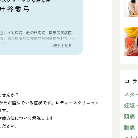
ースクリニックなみなみ
叶谷愛弓
立こども病院、虎の門病院、関東労災病院、
院、東大病院など複数の病院勤務を経てレデ
に就任。
…続きを見る
科専門医
」
コ
スタ
ませんか？
かたが悩んでいる症状です。レディースクリニック
妊娠
ます。
頭痛
治療方法について解説します。
ください。
腹痛
総監修者について詳しく見る