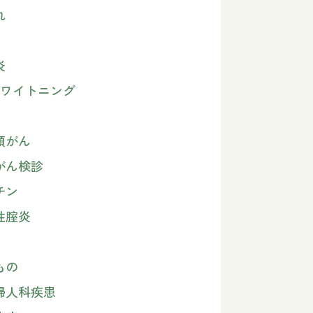
れ
炎
Oホワイトニング
頸がん
がん検診
チン
性腟炎
もの
婦人科疾患