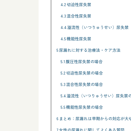
4.2
切迫性尿失禁
4.3
混合性尿失禁
4.4
溢流性（いつりゅうせい）尿失禁
4.5
機能性尿失禁
5
尿漏れに対する治療法・ケア方法
5.1
腹圧性尿失禁の場合
5.2
切迫性尿失禁の場合
5.3
混合性尿失禁の場合
5.4
溢流性（いつりゅうせい）尿失禁
5.5
機能性尿失禁の場合
6
まとめ：尿漏れは早期からの対応が大
7
女性の尿漏れに関してよくある質問