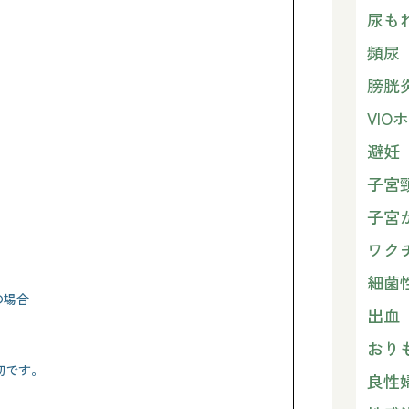
尿も
頻尿
膀胱
VI
避妊
子宮
子宮
ワク
細菌
の場合
出血
おり
切です。
良性