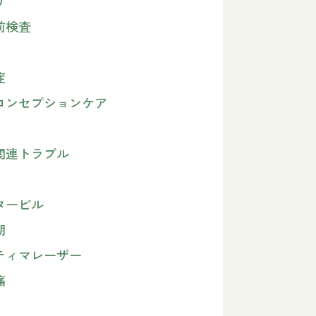
り
前検査
症
コンセプションケア
関連トラブル
ターピル
期
ティマレーザー
痛