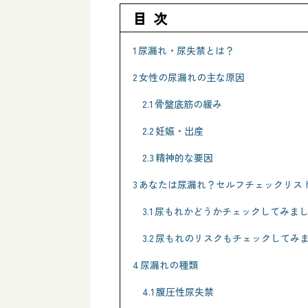
目次
1
尿漏れ・尿失禁とは？
2
女性の尿漏れの主な原因
2.1
骨盤底筋の緩み
2.2
妊娠・出産
2.3
精神的な要因
3
あなたは尿漏れ？セルフチェックリス
3.1
尿もれかどうかチェックしてみま
3.2
尿もれのリスクもチェックしてみ
4
尿漏れの種類
4.1
腹圧性尿失禁