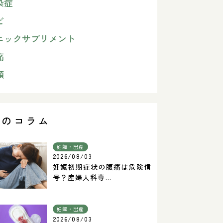
染症
ビ
ニックサプリメント
痛
類
気のコラム
妊娠・出産
2026/08/03
妊娠初期症状の腹痛は危険信
号？産婦人科専...
妊娠・出産
2026/08/03