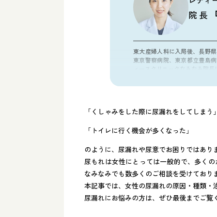
レディ
院長
東大産婦人科に入局後、長野県
東京警察病院、東京都立豊島病
ィースクリニックなみなみ院長
資格
医学博士
日本産科婦人科学会 産婦人
「くしゃみをした際に尿漏れをしてしまう
FMF認定超音波医
所属学会
「トイレに行く機会が多くなった」
日本産科婦人科学会
のように、尿漏れや尿意でお困りではあり
日本周産期新生児学会
尿もれは女性にとっては一般的で、多くの
日本女性医学会
なみなみでも数多くのご相談を受けており
人類遺伝学会
日本産科婦人科遺伝診療学会
本記事では、女性の尿漏れの原因・種類・
尿漏れにお悩みの方は、ぜひ最後までご覧