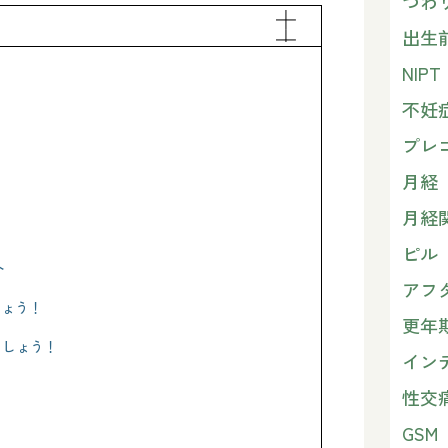
つわ
出生
NIPT
不妊
プレ
月経
月経
ピル
ト
アフ
しょう！
更年
ましょう！
イン
性交
GSM