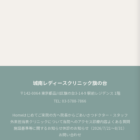
城南レディースクリニック旗の台
〒142-0064 東京都品川区旗の台3-14-9 駅前レジデンス 1階
TEL:
03-5788-7866
Home
はじめてご来院の方へ
院長からごあいさつ
ドクター・スタッフ
外来担当表
クリニックについて
当院へのアクセス
診療内容
よくある質問
施設基準等に関するお知らせ
休診のお知らせ（2026/7/21〜8/31）
お問い合わせ