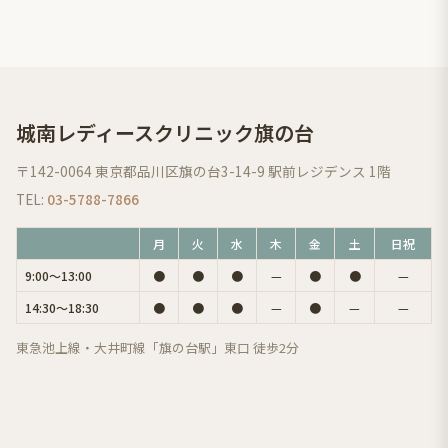
城南レディースクリニック旗の台
〒142-0064 東京都品川区旗の台3-14-9 駅前レジデンス 1階
TEL:
03-5788-7866
月
火
水
木
金
土
日祝
9:00〜13:00
●
●
●
—
●
●
—
14:30〜18:30
●
●
●
—
●
—
—
東急池上線・大井町線「旗の台駅」東口 徒歩2分