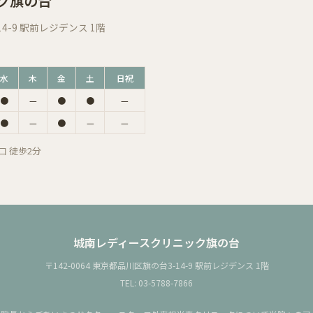
ク旗の台
14-9 駅前レジデンス 1階
水
木
金
土
日祝
●
—
●
●
—
●
—
●
—
—
 徒歩2分
城南レディースクリニック旗の台
〒142-0064 東京都品川区旗の台3-14-9 駅前レジデンス 1階
TEL:
03-5788-7866