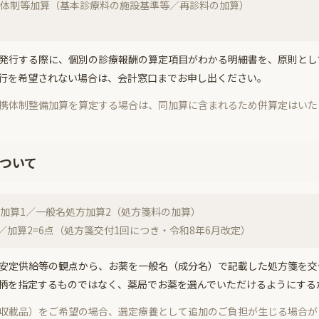
体制等加算（基本診療料の施設基準等／再診料の加算）
発行する際に、個別の診療報酬の算定項目がわかる明細書を、原則とし
行を希望されない場合は、会計窓口までお申し出ください。
携体制整備加算を算定する場合は、同加算に含まれるため併算定はいた
ついて
加算1／一般名処方加算2（処方箋料の加算）
点／加算2=6点（処方箋交付1回につき・令和8年6月改定）
安定供給等の観点から、お薬を一般名（成分名）で記載した処方箋を交
柄を指定するものではなく、薬局でお薬を選んでいただけるようにする
収載品）をご希望の場合、選定療養として追加のご負担が生じる場合が