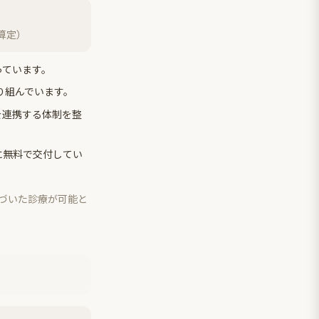
回算定）
っています。
り組んでいます。
を連携する体制を整
に無料で交付してい
づいた診療が可能と