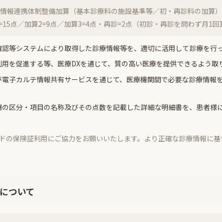
情報連携体制整備加算（基本診療料の施設基準等／初・再診料の加算）
=15点／加算2=9点／加算3=4点・再診=2点（初診・再診を問わず月1
確認等システムにより取得した診療情報等を、適切に活用して診療を行
利用を促進する等、医療DXを通じて、質の高い医療を提供できるよう取
び電子カルテ情報共有サービスを通じて、医療機関間で必要な診療情報
酬の区分・項目の名称及びその点数を記載した詳細な明細書を、患者様
ドの保険証利用にご協力をお願いいたします。より正確な診療情報に基
について