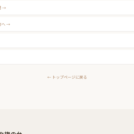
間
方へ
← トップページに戻る