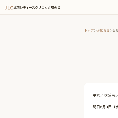
JLC
城南レディースクリニック旗の台
トップ
＞
お知らせ
＞
台
平素より城南
明日
6月3日（