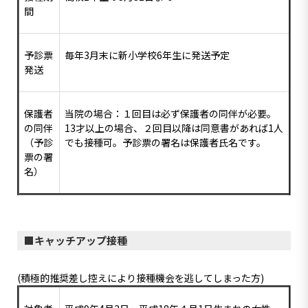
間
予診票
毎年3月末に新小学校6年生に発送予定
発送
保護者
当院の場合：１回目は必ず保護者の同伴が必要。
の同伴
13才以上の場合、２回目以降は同意書があれば1人
（予診
でも接種可。予診票の署名は保護者氏名です。
票の署
名）
キャッチアップ接種
(積極的推奨差し控えにより接種機会を逃してしまった方)