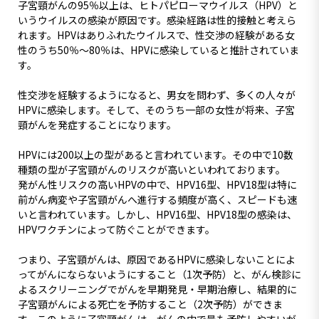
子宮頸がんの95％以上は、ヒトパピローマウイルス（HPV）と
いうウイルスの感染が原因です。感染経路は性的接触と考えら
れます。HPVはありふれたウイルスで、性交渉の経験がある女
性のうち50％～80％は、HPVに感染していると推計されていま
す。
性交渉を経験するようになると、男女を問わず、多くの人々が
HPVに感染します。そして、そのうち一部の女性が将来、子宮
頸がんを発症することになります。
HPVには200以上の型があると言われています。その中で10数
種類の型が子宮頸がんのリスクが高いといわれております。
発がん性リスクの高いHPVの中で、HPV16型、HPV18型は特に
前がん病変や子宮頸がんへ進行する頻度が高く、スピードも速
いと言われています。しかし、HPV16型、HPV18型の感染は、
HPVワクチンによって防ぐことができます。
つまり、子宮頸がんは、原因であるHPVに感染しないことによ
ってがんにならないようにすること（1次予防）と、がん検診に
よるスクリーニングでがんを早期発見・早期治療し、結果的に
子宮頸がんによる死亡を予防すること（2次予防）ができま